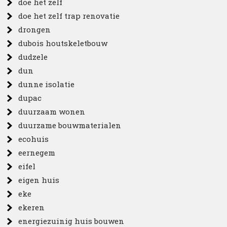
doe het zelf
doe het zelf trap renovatie
drongen
dubois houtskeletbouw
dudzele
dun
dunne isolatie
dupac
duurzaam wonen
duurzame bouwmaterialen
ecohuis
eernegem
eifel
eigen huis
eke
ekeren
energiezuinig huis bouwen