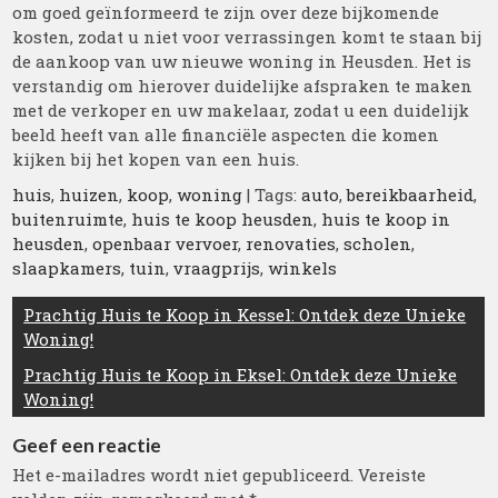
om goed geïnformeerd te zijn over deze bijkomende
kosten, zodat u niet voor verrassingen komt te staan bij
de aankoop van uw nieuwe woning in Heusden. Het is
verstandig om hierover duidelijke afspraken te maken
met de verkoper en uw makelaar, zodat u een duidelijk
beeld heeft van alle financiële aspecten die komen
kijken bij het kopen van een huis.
huis
,
huizen
,
koop
,
woning
| Tags:
auto
,
bereikbaarheid
,
buitenruimte
,
huis te koop heusden
,
huis te koop in
heusden
,
openbaar vervoer
,
renovaties
,
scholen
,
slaapkamers
,
tuin
,
vraagprijs
,
winkels
Berichtnavigatie
Prachtig Huis te Koop in Kessel: Ontdek deze Unieke
Woning!
Prachtig Huis te Koop in Eksel: Ontdek deze Unieke
Woning!
Geef een reactie
Het e-mailadres wordt niet gepubliceerd.
Vereiste