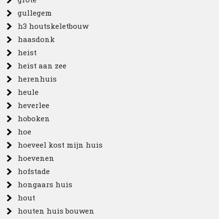
gullegem
h3 houtskeletbouw
haasdonk
heist
heist aan zee
herenhuis
heule
heverlee
hoboken
hoe
hoeveel kost mijn huis
hoevenen
hofstade
hongaars huis
hout
houten huis bouwen