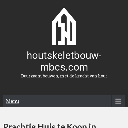
Naar
de
inhoud
gaan
houtskeletbouw-
mbcs.com
Duurzaam bouwen, met de kracht van hout
Menu
Prachtig Huis te Koop in