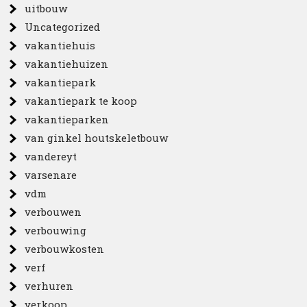
uitbouw
Uncategorized
vakantiehuis
vakantiehuizen
vakantiepark
vakantiepark te koop
vakantieparken
van ginkel houtskeletbouw
vandereyt
varsenare
vdm
verbouwen
verbouwing
verbouwkosten
verf
verhuren
verkoop