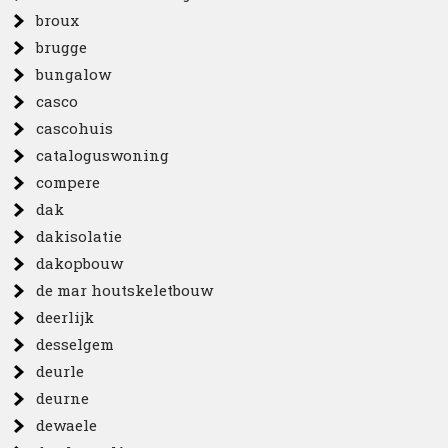
broux
brugge
bungalow
casco
cascohuis
cataloguswoning
compere
dak
dakisolatie
dakopbouw
de mar houtskeletbouw
deerlijk
desselgem
deurle
deurne
dewaele