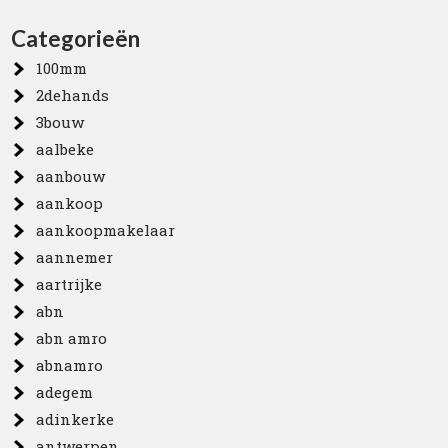
Categorieën
100mm
2dehands
3bouw
aalbeke
aanbouw
aankoop
aankoopmakelaar
aannemer
aartrijke
abn
abn amro
abnamro
adegem
adinkerke
antwerpen