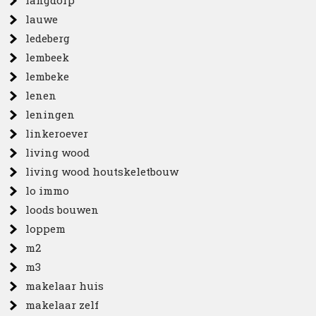
langdorp
lauwe
ledeberg
lembeek
lembeke
lenen
leningen
linkeroever
living wood
living wood houtskeletbouw
lo immo
loods bouwen
loppem
m2
m3
makelaar huis
makelaar zelf