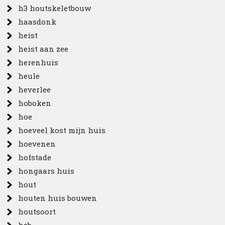
h3 houtskeletbouw
haasdonk
heist
heist aan zee
herenhuis
heule
heverlee
hoboken
hoe
hoeveel kost mijn huis
hoevenen
hofstade
hongaars huis
hout
houten huis bouwen
houtsoort