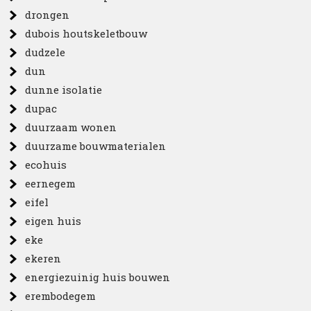
drongen
dubois houtskeletbouw
dudzele
dun
dunne isolatie
dupac
duurzaam wonen
duurzame bouwmaterialen
ecohuis
eernegem
eifel
eigen huis
eke
ekeren
energiezuinig huis bouwen
erembodegem