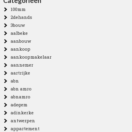
Categorieën
100mm
2dehands
3bouw
aalbeke
aanbouw
aankoop
aankoopmakelaar
aannemer
aartrijke
abn
abn amro
abnamro
adegem
adinkerke
antwerpen
appartement