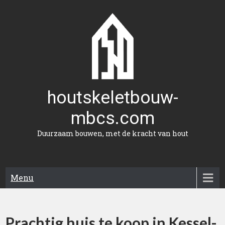
Naar
de
inhoud
gaan
houtskeletbouw-
mbcs.com
Duurzaam bouwen, met de kracht van hout
Menu
Prachtig huis te koop in Kessel-