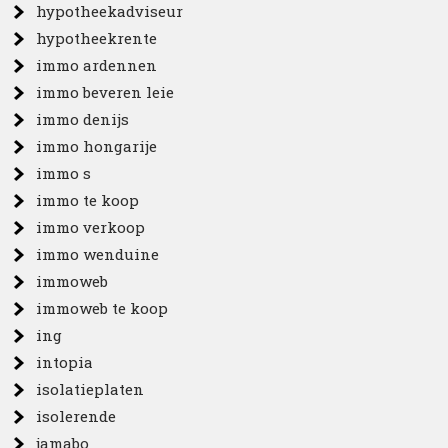
hypotheekadviseur
hypotheekrente
immo ardennen
immo beveren leie
immo denijs
immo hongarije
immo s
immo te koop
immo verkoop
immo wenduine
immoweb
immoweb te koop
ing
intopia
isolatieplaten
isolerende
jamabo