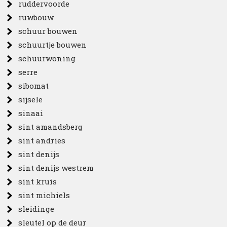
ruddervoorde
ruwbouw
schuur bouwen
schuurtje bouwen
schuurwoning
serre
sibomat
sijsele
sinaai
sint amandsberg
sint andries
sint denijs
sint denijs westrem
sint kruis
sint michiels
sleidinge
sleutel op de deur