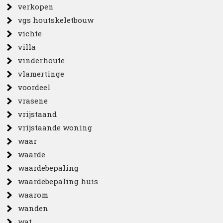
verkopen
vgs houtskeletbouw
vichte
villa
vinderhoute
vlamertinge
voordeel
vrasene
vrijstaand
vrijstaande woning
waar
waarde
waardebepaling
waardebepaling huis
waarom
wanden
wat