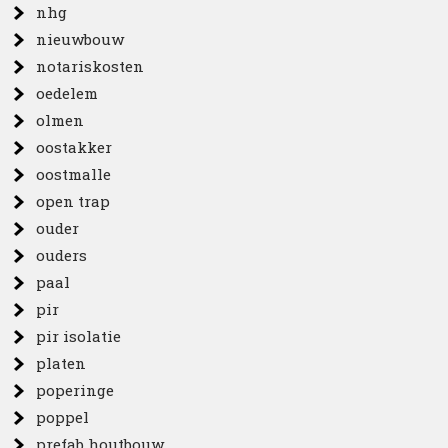
nhg
nieuwbouw
notariskosten
oedelem
olmen
oostakker
oostmalle
open trap
ouder
ouders
paal
pir
pir isolatie
platen
poperinge
poppel
prefab houtbouw