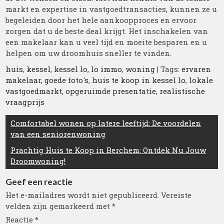
markt en expertise in vastgoedtransacties, kunnen ze u
begeleiden door het hele aankoopproces en ervoor
zorgen dat u de beste deal krijgt. Het inschakelen van
een makelaar kan u veel tijd en moeite besparen en u
helpen om uw droomhuis sneller te vinden.
huis
,
kessel
,
kessel lo
,
lo immo
,
woning
| Tags:
ervaren
makelaar
,
goede foto's
,
huis te koop in kessel lo
,
lokale
vastgoedmarkt
,
opgeruimde presentatie
,
realistische
vraagprijs
Berichtnavigatie
Comfortabel wonen op latere leeftijd: De voordelen
van een seniorenwoning
Prachtig Huis te Koop in Berchem: Ontdek Nu Jouw
Droomwoning!
Geef een reactie
Het e-mailadres wordt niet gepubliceerd.
Vereiste
velden zijn gemarkeerd met
*
Reactie
*