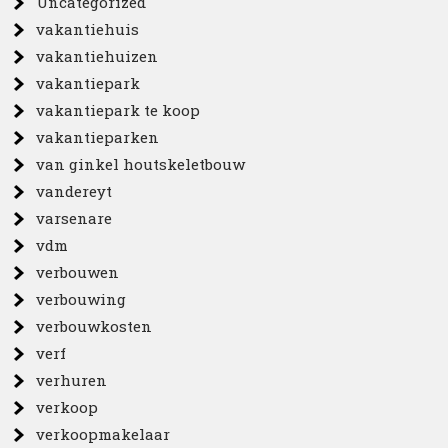
Uncategorized
vakantiehuis
vakantiehuizen
vakantiepark
vakantiepark te koop
vakantieparken
van ginkel houtskeletbouw
vandereyt
varsenare
vdm
verbouwen
verbouwing
verbouwkosten
verf
verhuren
verkoop
verkoopmakelaar