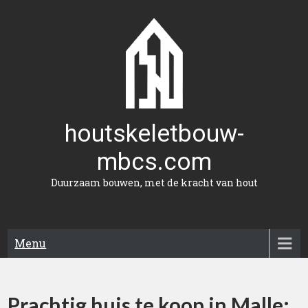
Naar
de
inhoud
gaan
houtskeletbouw-
mbcs.com
Duurzaam bouwen, met de kracht van hout
Menu
Prachtig huis te koop in Malle: