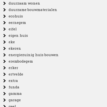
duurzaam wonen
duurzame bouwmaterialen
ecohuis
eernegem
eifel
eigen huis
eke
ekeren
energiezuinig huis bouwen
erembodegem
erker
ertvelde
extra
funda
gamma
garage
geel