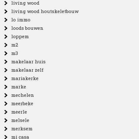
living wood
living wood houtskeletbouw
lo immo
loods bouwen
loppem
m2
m3
makelaar huis
makelaar zelf
mariakerke
marke
mechelen
meerbeke
meerle
melsele
merksem
mi casa