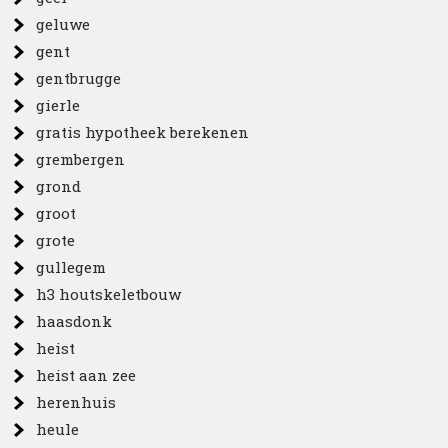
geluwe
gent
gentbrugge
gierle
gratis hypotheek berekenen
grembergen
grond
groot
grote
gullegem
h3 houtskeletbouw
haasdonk
heist
heist aan zee
herenhuis
heule