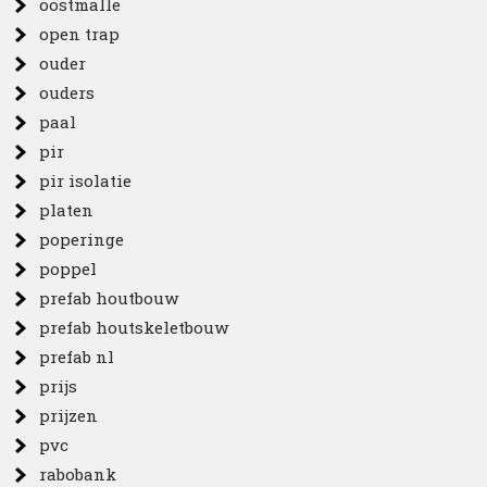
oostmalle
open trap
ouder
ouders
paal
pir
pir isolatie
platen
poperinge
poppel
prefab houtbouw
prefab houtskeletbouw
prefab nl
prijs
prijzen
pvc
rabobank