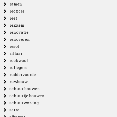
ramen
recticel
reet
rekkem
renovatie
renoveren
resol
rillaar
rockwool
rollegem
ruddervoorde
ruwbouw
schuur bouwen
schuurtje bouwen
schuurwoning
serre
sibomat