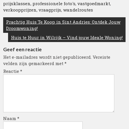
prijsklassen
,
professionele foto's
,
vastgoedmarkt
,
verkoopprijzen
,
vraagprijs
,
wandelroutes
Berichtnavigatie
Prachtig Huis Te Koop in Sint Andries: Ontdek Jouw
Droomwoning!
Huis te Huur in Wilrijk – Vind jouw Ideale Woning!
Geef een reactie
Het e-mailadres wordt niet gepubliceerd.
Vereiste
velden zijn gemarkeerd met
*
Reactie
*
Naam
*