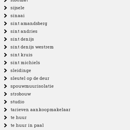
sijsele
sinaai
sint amandsberg
sint andries
sint denijs
sint denijs westrem
sint kruis
sint michiels
sleidinge
sleutel op de deur
spouwmuurisolatie
strobouw
studio
tarieven aankoopmakelaar
te huur
te huur in paal