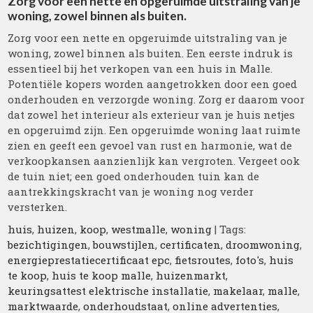
Zorg voor een nette en opgeruimde uitstraling van je
woning, zowel binnen als buiten.
Zorg voor een nette en opgeruimde uitstraling van je
woning, zowel binnen als buiten. Een eerste indruk is
essentieel bij het verkopen van een huis in Malle.
Potentiële kopers worden aangetrokken door een goed
onderhouden en verzorgde woning. Zorg er daarom voor
dat zowel het interieur als exterieur van je huis netjes
en opgeruimd zijn. Een opgeruimde woning laat ruimte
zien en geeft een gevoel van rust en harmonie, wat de
verkoopkansen aanzienlijk kan vergroten. Vergeet ook
de tuin niet; een goed onderhouden tuin kan de
aantrekkingskracht van je woning nog verder
versterken.
huis
,
huizen
,
koop
,
westmalle
,
woning
| Tags:
bezichtigingen
,
bouwstijlen
,
certificaten
,
droomwoning
,
energieprestatiecertificaat epc
,
fietsroutes
,
foto's
,
huis
te koop
,
huis te koop malle
,
huizenmarkt
,
keuringsattest elektrische installatie
,
makelaar
,
malle
,
marktwaarde
,
onderhoudstaat
,
online advertenties
,