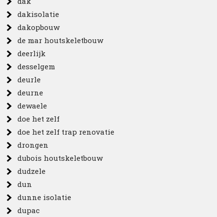
dak
dakisolatie
dakopbouw
de mar houtskeletbouw
deerlijk
desselgem
deurle
deurne
dewaele
doe het zelf
doe het zelf trap renovatie
drongen
dubois houtskeletbouw
dudzele
dun
dunne isolatie
dupac