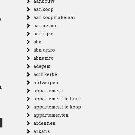
aanbouw
aankoop
aankoopmakelaar
n
aannemer
aartrijke
abn
abn amro
n
abnamro
adegem
adinkerke
antwerpen
d
,
appartement
appartement te huur
appartement te koop
appartementen
ardennen
arkana