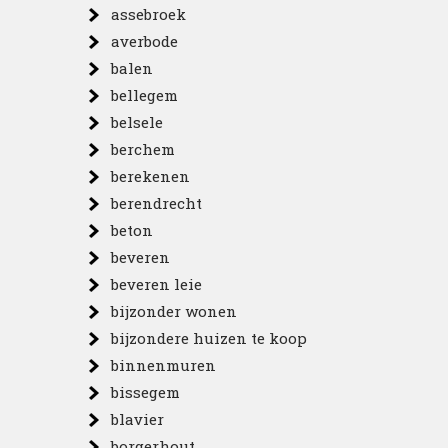
assebroek
averbode
balen
bellegem
belsele
berchem
berekenen
berendrecht
beton
beveren
beveren leie
bijzonder wonen
bijzondere huizen te koop
binnenmuren
bissegem
blavier
borgerhout