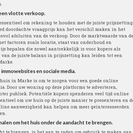
.
 een vlotte verkoop.
essentieel om rekening te houden met de juiste prijszetting
oed doordachte vraagprijs kan het verschil maken in het
svol afsluiten van de verkoop. Door de marktwaarde van d
t factoren zoals locatie, staat van onderhoud en
ijs bepalen die zowel aantrekkelijk is voor kopers als
 van de juiste balans in prijszetting kan leiden tot een
Marke.
 immowebsites en sociale media.
 huis in Marke is om te zorgen voor een goede online
a. Door uw woning op deze platforms te adverteren,
oter publiek. Potentiële kopers spenderen veel tijd online
entieel om uw huis op de juiste manier te presenteren en d
nline aanwezigheid kan helpen om meer geïnteresseerden
en.
alen om het huis onder de aandacht te brengen.
t te brengen, is het aan te raden om gebruik te maken van