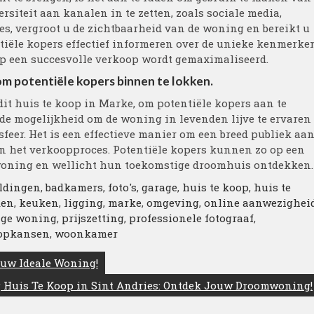
siteit aan kanalen in te zetten, zoals sociale media,
es, vergroot u de zichtbaarheid van de woning en bereikt u
ntiële kopers effectief informeren over de unieke kenmerke
op een succesvolle verkoop wordt gemaximaliseerd.
m potentiële kopers binnen te lokken.
it huis te koop in Marke, om potentiële kopers aan te
 de mogelijkheid om de woning in levenden lijve te ervaren
sfeer. Het is een effectieve manier om een breed publiek aa
an het verkoopproces. Potentiële kopers kunnen zo op een
oning en wellicht hun toekomstige droomhuis ontdekken.
eldingen
,
badkamers
,
foto's
,
garage
,
huis te koop
,
huis te
ken
,
keuken
,
ligging
,
marke
,
omgeving
,
online aanwezighei
ige woning
,
prijszetting
,
professionele fotograaf
,
opkansen
,
woonkamer
ouw Ideale Woning!
 Huis Te Koop in Sint Andries: Ontdek Jouw Droomwoning!