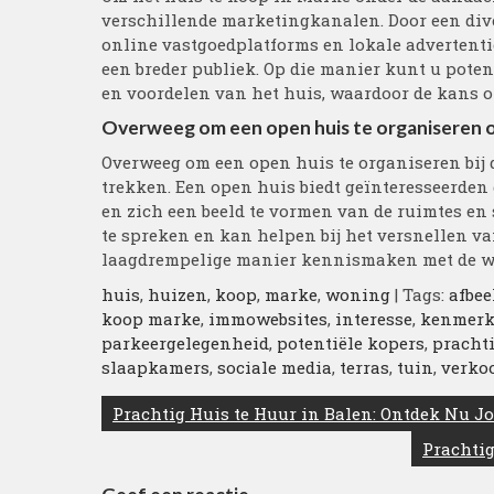
verschillende marketingkanalen. Door een diver
online vastgoedplatforms en lokale advertenti
een breder publiek. Op die manier kunt u pote
en voordelen van het huis, waardoor de kans 
Overweeg om een open huis te organiseren o
Overweeg om een open huis te organiseren bij d
trekken. Een open huis biedt geïnteresseerden
en zich een beeld te vormen van de ruimtes en 
te spreken en kan helpen bij het versnellen v
laagdrempelige manier kennismaken met de w
huis
,
huizen
,
koop
,
marke
,
woning
| Tags:
afbe
koop marke
,
immowebsites
,
interesse
,
kenmer
parkeergelegenheid
,
potentiële kopers
,
pracht
slaapkamers
,
sociale media
,
terras
,
tuin
,
verko
Berichtnavigatie
Prachtig Huis te Huur in Balen: Ontdek Nu J
Prachtig