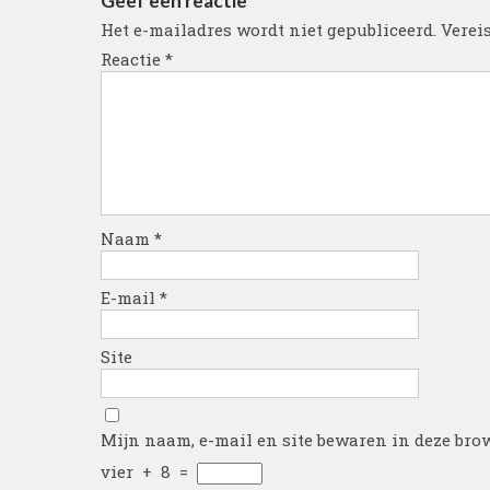
Geef een reactie
Het e-mailadres wordt niet gepubliceerd.
Verei
Reactie
*
Naam
*
E-mail
*
Site
Mijn naam, e-mail en site bewaren in deze brow
vier
+
8
=