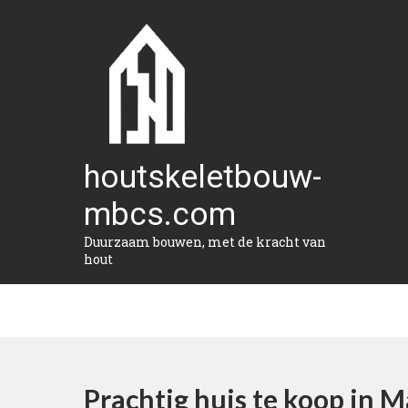
Naar
de
inhoud
gaan
houtskeletbouw-
mbcs.com
Duurzaam bouwen, met de kracht van
hout
Prachtig huis te koop in 