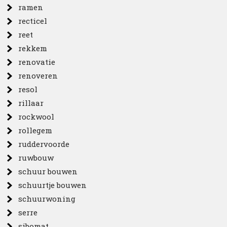
ramen
recticel
reet
rekkem
renovatie
renoveren
resol
rillaar
rockwool
rollegem
ruddervoorde
ruwbouw
schuur bouwen
schuurtje bouwen
schuurwoning
serre
sibomat