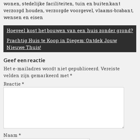
wonen
,
stedelijke faciliteiten
,
tuin en buitenkant
verzorgd houden
,
verzorgde voorgevel
,
vlaams-brabant
,
wensen en eisen
Berichtnavigatie
Hoeveel kost het bouwen van een huis zonder grond?
Prachtig Huis te Koop in Diegem: Ontdek Jouw
Nieuwe Thuis!
Geef een reactie
Het e-mailadres wordt niet gepubliceerd.
Vereiste
velden zijn gemarkeerd met
*
Reactie
*
Naam
*