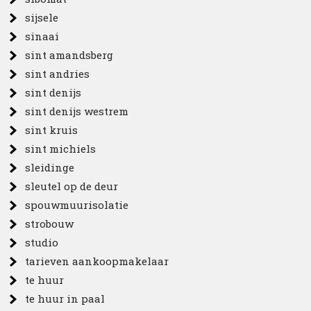
sijsele
sinaai
sint amandsberg
sint andries
sint denijs
sint denijs westrem
sint kruis
sint michiels
sleidinge
sleutel op de deur
spouwmuurisolatie
strobouw
studio
tarieven aankoopmakelaar
te huur
te huur in paal