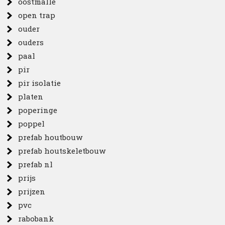
oostmalle
open trap
ouder
ouders
paal
pir
pir isolatie
platen
poperinge
poppel
prefab houtbouw
prefab houtskeletbouw
prefab nl
prijs
prijzen
pvc
rabobank