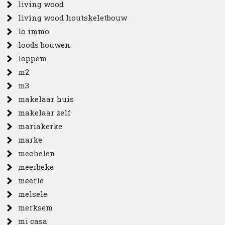
living wood
living wood houtskeletbouw
lo immo
loods bouwen
loppem
m2
m3
makelaar huis
makelaar zelf
mariakerke
marke
mechelen
meerbeke
meerle
melsele
merksem
mi casa