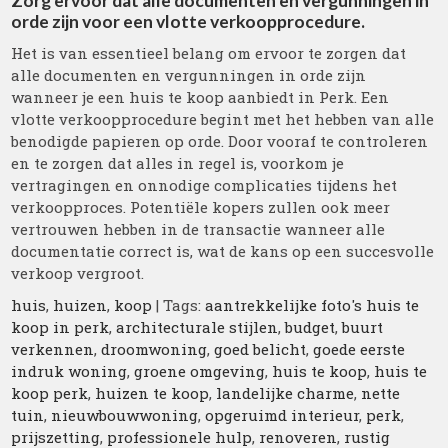
Zorg ervoor dat alle documenten en vergunningen in
orde zijn voor een vlotte verkoopprocedure.
Het is van essentieel belang om ervoor te zorgen dat
alle documenten en vergunningen in orde zijn
wanneer je een huis te koop aanbiedt in Perk. Een
vlotte verkoopprocedure begint met het hebben van alle
benodigde papieren op orde. Door vooraf te controleren
en te zorgen dat alles in regel is, voorkom je
vertragingen en onnodige complicaties tijdens het
verkoopproces. Potentiële kopers zullen ook meer
vertrouwen hebben in de transactie wanneer alle
documentatie correct is, wat de kans op een succesvolle
verkoop vergroot.
huis
,
huizen
,
koop
| Tags:
aantrekkelijke foto's huis te
koop in perk
,
architecturale stijlen
,
budget
,
buurt
verkennen
,
droomwoning
,
goed belicht
,
goede eerste
indruk woning
,
groene omgeving
,
huis te koop
,
huis te
koop perk
,
huizen te koop
,
landelijke charme
,
nette
tuin
,
nieuwbouwwoning
,
opgeruimd interieur
,
perk
,
prijszetting
,
professionele hulp
,
renoveren
,
rustig