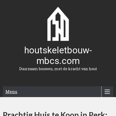
Naar
de
inhoud
gaan
houtskeletbouw-
mbcs.com
Duurzaam bouwen, met de kracht van hout
Menu
Prachtig Huis te Koop in Perk: