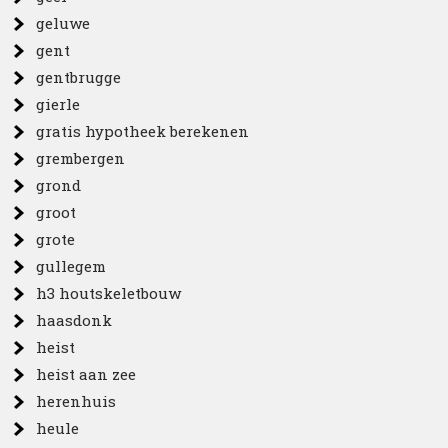
geluwe
gent
gentbrugge
gierle
gratis hypotheek berekenen
grembergen
grond
groot
grote
gullegem
h3 houtskeletbouw
haasdonk
heist
heist aan zee
herenhuis
heule