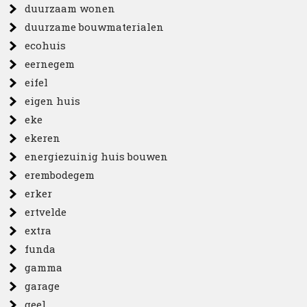
duurzaam wonen
duurzame bouwmaterialen
ecohuis
eernegem
eifel
eigen huis
eke
ekeren
energiezuinig huis bouwen
erembodegem
erker
ertvelde
extra
funda
gamma
garage
geel