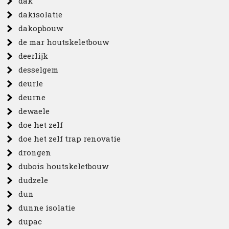
dak
dakisolatie
dakopbouw
de mar houtskeletbouw
deerlijk
desselgem
deurle
deurne
dewaele
doe het zelf
doe het zelf trap renovatie
drongen
dubois houtskeletbouw
dudzele
dun
dunne isolatie
dupac