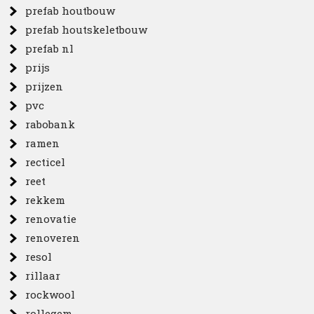
prefab houtbouw
prefab houtskeletbouw
prefab nl
prijs
prijzen
pvc
rabobank
ramen
recticel
reet
rekkem
renovatie
renoveren
resol
rillaar
rockwool
rollegem