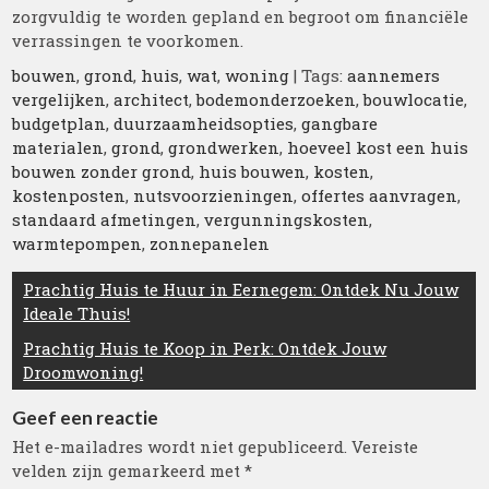
zorgvuldig te worden gepland en begroot om financiële
verrassingen te voorkomen.
bouwen
,
grond
,
huis
,
wat
,
woning
| Tags:
aannemers
vergelijken
,
architect
,
bodemonderzoeken
,
bouwlocatie
,
budgetplan
,
duurzaamheidsopties
,
gangbare
materialen
,
grond
,
grondwerken
,
hoeveel kost een huis
bouwen zonder grond
,
huis bouwen
,
kosten
,
kostenposten
,
nutsvoorzieningen
,
offertes aanvragen
,
standaard afmetingen
,
vergunningskosten
,
warmtepompen
,
zonnepanelen
Berichtnavigatie
Prachtig Huis te Huur in Eernegem: Ontdek Nu Jouw
Ideale Thuis!
Prachtig Huis te Koop in Perk: Ontdek Jouw
Droomwoning!
Geef een reactie
Het e-mailadres wordt niet gepubliceerd.
Vereiste
velden zijn gemarkeerd met
*