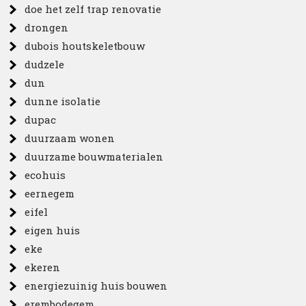
doe het zelf trap renovatie
drongen
dubois houtskeletbouw
dudzele
dun
dunne isolatie
dupac
duurzaam wonen
duurzame bouwmaterialen
ecohuis
eernegem
eifel
eigen huis
eke
ekeren
energiezuinig huis bouwen
erembodegem