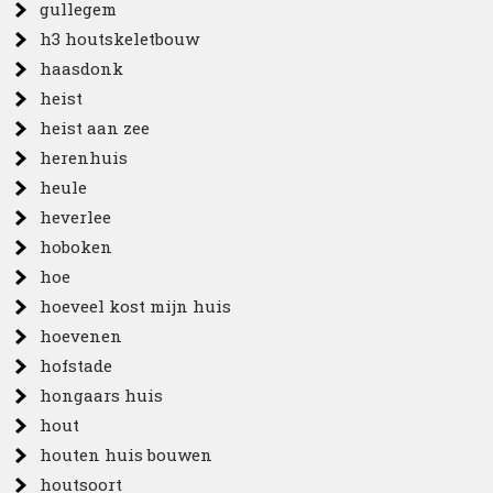
gullegem
h3 houtskeletbouw
haasdonk
heist
heist aan zee
herenhuis
heule
heverlee
hoboken
hoe
hoeveel kost mijn huis
hoevenen
hofstade
hongaars huis
hout
houten huis bouwen
houtsoort