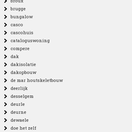
broux
brugge
bungalow
casco
cascohuis
cataloguswoning
compere
dak
dakisolatie
dakopbouw
de mar houtskeletbouw
deerlijk
desselgem
deurle
deurne
dewaele
doe het zelf