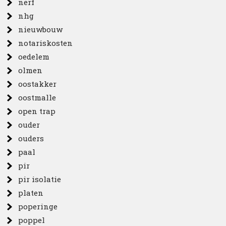
nerf
nhg
nieuwbouw
notariskosten
oedelem
olmen
oostakker
oostmalle
open trap
ouder
ouders
paal
pir
pir isolatie
platen
poperinge
poppel