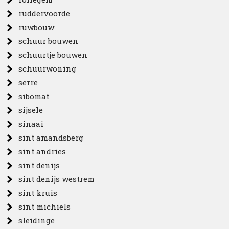
ruddervoorde
ruwbouw
schuur bouwen
schuurtje bouwen
schuurwoning
serre
sibomat
sijsele
sinaai
sint amandsberg
sint andries
sint denijs
sint denijs westrem
sint kruis
sint michiels
sleidinge