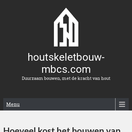
Naar
de
inhoud
gaan
houtskeletbouw-
mbcs.com
Duurzaam bouwen, met de kracht van hout
Menu
Hoeveel kost het bouwen van