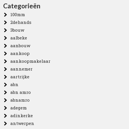
Categorieën
100mm
2dehands
3bouw
aalbeke
aanbouw
aankoop
aankoopmakelaar
aannemer
aartrijke
abn
abn amro
abnamro
adegem
adinkerke
antwerpen