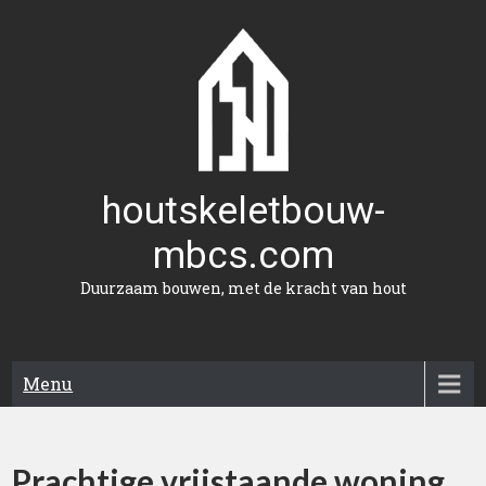
Naar
de
inhoud
gaan
houtskeletbouw-
mbcs.com
Duurzaam bouwen, met de kracht van hout
Menu
Prachtige vrijstaande woning