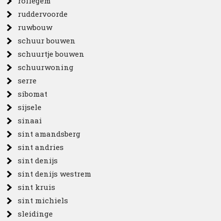
rollegem
ruddervoorde
ruwbouw
schuur bouwen
schuurtje bouwen
schuurwoning
serre
sibomat
sijsele
sinaai
sint amandsberg
sint andries
sint denijs
sint denijs westrem
sint kruis
sint michiels
sleidinge