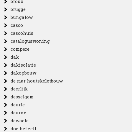
broux
brugge
bungalow
casco
cascohuis
cataloguswoning
compere
dak
dakisolatie
dakopbouw
de mar houtskeletbouw
deerlijk
desselgem
deurle
deurne
dewaele
doe het zelf