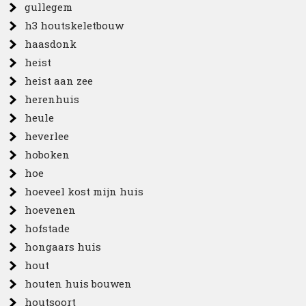
gullegem
h3 houtskeletbouw
haasdonk
heist
heist aan zee
herenhuis
heule
heverlee
hoboken
hoe
hoeveel kost mijn huis
hoevenen
hofstade
hongaars huis
hout
houten huis bouwen
houtsoort