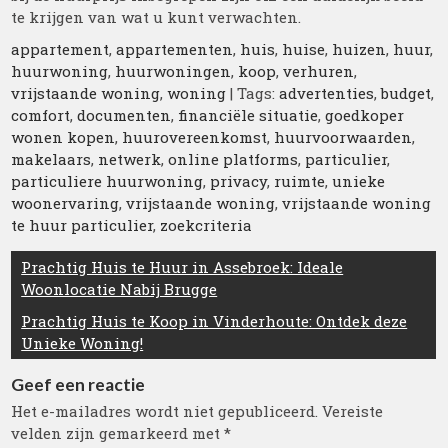
te krijgen van wat u kunt verwachten.
appartement
,
appartementen
,
huis
,
huise
,
huizen
,
huur
,
huurwoning
,
huurwoningen
,
koop
,
verhuren
,
vrijstaande woning
,
woning
| Tags:
advertenties
,
budget
,
comfort
,
documenten
,
financiële situatie
,
goedkoper
wonen kopen
,
huurovereenkomst
,
huurvoorwaarden
,
makelaars
,
netwerk
,
online platforms
,
particulier
,
particuliere huurwoning
,
privacy
,
ruimte
,
unieke
woonervaring
,
vrijstaande woning
,
vrijstaande woning
te huur particulier
,
zoekcriteria
Berichtnavigatie
Prachtig Huis te Huur in Assebroek: Ideale
Woonlocatie Nabij Brugge
Prachtig Huis te Koop in Vinderhoute: Ontdek deze
Unieke Woning!
Geef een reactie
Het e-mailadres wordt niet gepubliceerd.
Vereiste
velden zijn gemarkeerd met
*