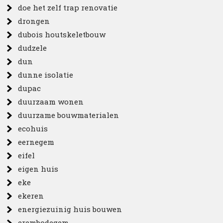
doe het zelf trap renovatie
drongen
dubois houtskeletbouw
dudzele
dun
dunne isolatie
dupac
duurzaam wonen
duurzame bouwmaterialen
ecohuis
eernegem
eifel
eigen huis
eke
ekeren
energiezuinig huis bouwen
erembodegem