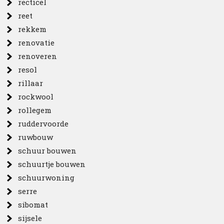
recticel
reet
rekkem
renovatie
renoveren
resol
rillaar
rockwool
rollegem
ruddervoorde
ruwbouw
schuur bouwen
schuurtje bouwen
schuurwoning
serre
sibomat
sijsele