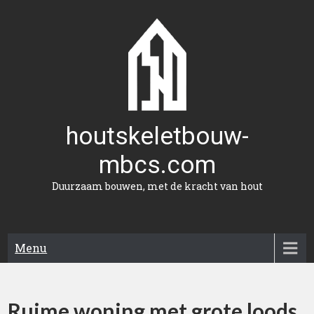
Naar
de
inhoud
gaan
houtskeletbouw-
mbcs.com
Duurzaam bouwen, met de kracht van hout
Menu
Ruime woning met grote loods