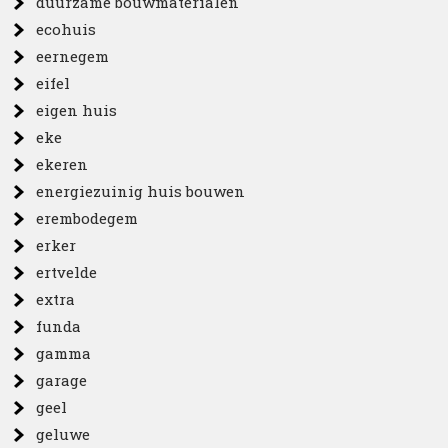
duurzame bouwmaterialen
ecohuis
eernegem
eifel
eigen huis
eke
ekeren
energiezuinig huis bouwen
erembodegem
erker
ertvelde
extra
funda
gamma
garage
geel
geluwe