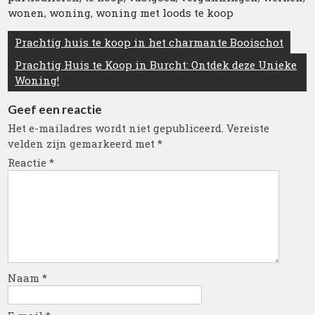
wonen
,
woning
,
woning met loods te koop
Berichtnavigatie
Prachtig huis te koop in het charmante Booischot
Prachtig Huis te Koop in Burcht: Ontdek deze Unieke
Woning!
Geef een reactie
Het e-mailadres wordt niet gepubliceerd.
Vereiste
velden zijn gemarkeerd met
*
Reactie
*
Naam
*