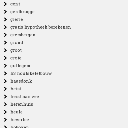
gent
gentbrugge
gierle
gratis hypotheek berekenen
grembergen
grond
groot
grote
gullegem
h3 houtskeletbouw
haasdonk
heist
heist aan zee
herenhuis
heule
heverlee
hoboken