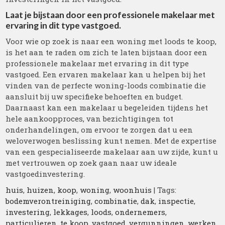
Laat je bijstaan door een professionele makelaar met
ervaring in dit type vastgoed.
Voor wie op zoek is naar een woning met loods te koop,
is het aan te raden om zich te laten bijstaan door een
professionele makelaar met ervaring in dit type
vastgoed. Een ervaren makelaar kan u helpen bij het
vinden van de perfecte woning-loods combinatie die
aansluit bij uw specifieke behoeften en budget.
Daarnaast kan een makelaar u begeleiden tijdens het
hele aankoopproces, van bezichtigingen tot
onderhandelingen, om ervoor te zorgen dat u een
weloverwogen beslissing kunt nemen. Met de expertise
van een gespecialiseerde makelaar aan uw zijde, kunt u
met vertrouwen op zoek gaan naar uw ideale
vastgoedinvestering.
huis
,
huizen
,
koop
,
woning
,
woonhuis
| Tags:
bodemverontreiniging
,
combinatie
,
dak
,
inspectie
,
investering
,
lekkages
,
loods
,
ondernemers
,
particulieren
,
te koop
,
vastgoed
,
vergunningen
,
werken
,