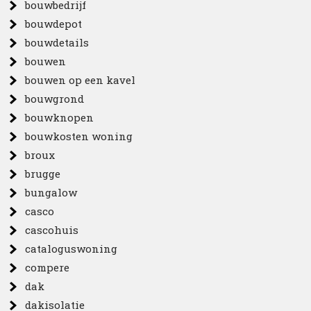
bouwbedrijf
bouwdepot
bouwdetails
bouwen
bouwen op een kavel
bouwgrond
bouwknopen
bouwkosten woning
broux
brugge
bungalow
casco
cascohuis
cataloguswoning
compere
dak
dakisolatie