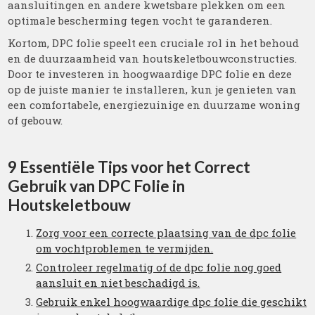
aansluitingen en andere kwetsbare plekken om een
optimale bescherming tegen vocht te garanderen.
Kortom, DPC folie speelt een cruciale rol in het behoud
en de duurzaamheid van houtskeletbouwconstructies.
Door te investeren in hoogwaardige DPC folie en deze
op de juiste manier te installeren, kun je genieten van
een comfortabele, energiezuinige en duurzame woning
of gebouw.
9 Essentiële Tips voor het Correct
Gebruik van DPC Folie in
Houtskeletbouw
Zorg voor een correcte plaatsing van de dpc folie
om vochtproblemen te vermijden.
Controleer regelmatig of de dpc folie nog goed
aansluit en niet beschadigd is.
Gebruik enkel hoogwaardige dpc folie die geschikt