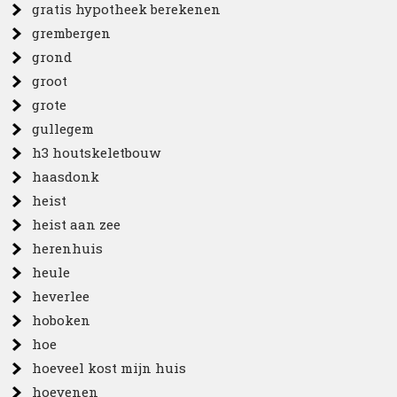
gratis hypotheek berekenen
grembergen
grond
groot
grote
gullegem
h3 houtskeletbouw
haasdonk
heist
heist aan zee
herenhuis
heule
heverlee
hoboken
hoe
hoeveel kost mijn huis
hoevenen