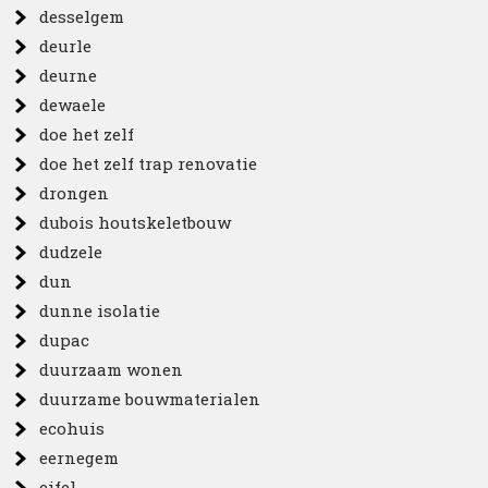
desselgem
deurle
deurne
dewaele
doe het zelf
doe het zelf trap renovatie
drongen
dubois houtskeletbouw
dudzele
dun
dunne isolatie
dupac
duurzaam wonen
duurzame bouwmaterialen
ecohuis
eernegem
eifel