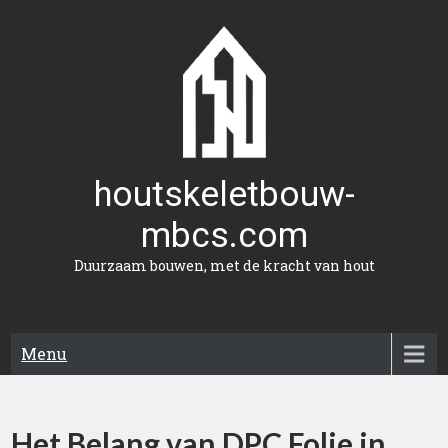
Naar
de
inhoud
gaan
houtskeletbouw-
mbcs.com
Duurzaam bouwen, met de kracht van hout
Menu
Het Belang van DPC Folie in