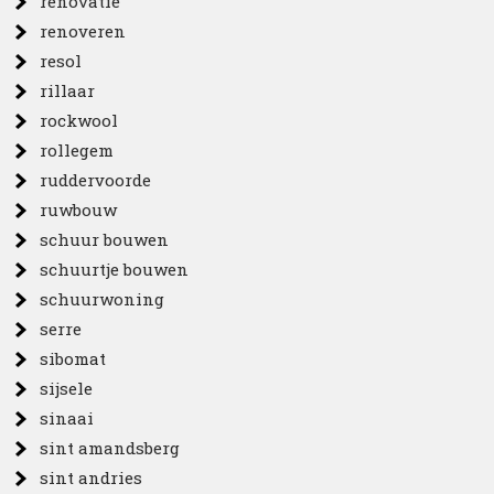
renovatie
renoveren
resol
rillaar
rockwool
rollegem
ruddervoorde
ruwbouw
schuur bouwen
schuurtje bouwen
schuurwoning
serre
sibomat
sijsele
sinaai
sint amandsberg
sint andries