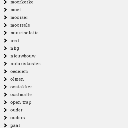
moerkerke
moet
moorsel
moorsele
muurisolatie
nerf
nhg
nieuwbouw
notariskosten
oedelem
olmen
oostakker
oostmalle
open trap
ouder
ouders
paal