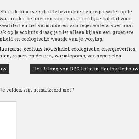
t om de biodiversiteit te bevorderen en regenwater op te
 waaronder het creëren van een natuurlijke habitat voor
tkwaliteit en het verminderen van regenwaterafvoer naar
ak op je ecohuis draag je niet alleen bij aan een groenere
mheid en ecologische waarde van je woning.
duurzame
,
ecohuis houtskelet
,
ecologische
,
energieverlies
,
alen
,
ramen en deuren
,
warmtepomp
,
zonnepanelen
ouw
Het Belang van DPC Folie in Houtskeletbouw
ste velden zijn gemarkeerd met
*