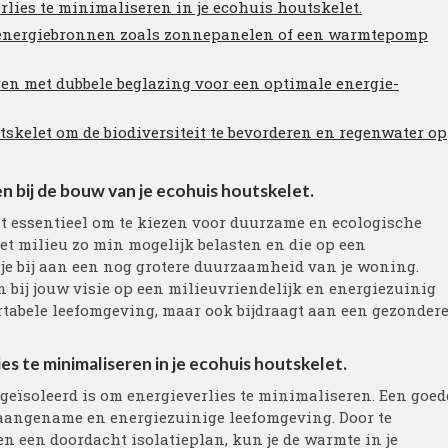
rlies te minimaliseren in je ecohuis houtskelet.
 energiebronnen zoals zonnepanelen of een warmtepomp
en met dubbele beglazing voor een optimale energie-
skelet om de biodiversiteit te bevorderen en regenwater op
 bij de bouw van je ecohuis houtskelet.
et essentieel om te kiezen voor duurzame en ecologische
het milieu zo min mogelijk belasten en die op een
je bij aan een nog grotere duurzaamheid van je woning.
 bij jouw visie op een milieuvriendelijk en energiezuinig
ortabele leefomgeving, maar ook bijdraagt aan een gezonder
s te minimaliseren in je ecohuis houtskelet.
 geïsoleerd is om energieverlies te minimaliseren. Een goed
n aangename en energiezuinige leefomgeving. Door te
en een doordacht isolatieplan, kun je de warmte in je