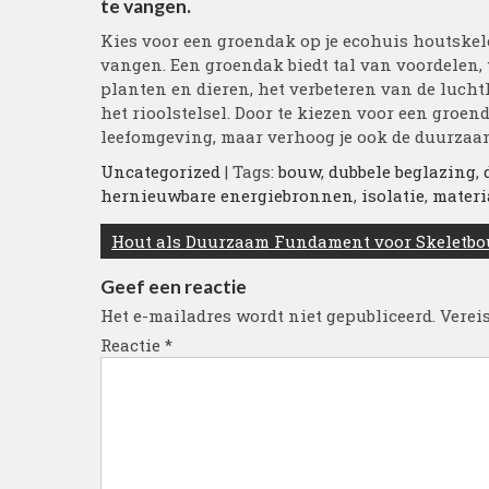
te vangen.
Kies voor een groendak op je ecohuis houtskele
vangen. Een groendak biedt tal van voordelen,
planten en dieren, het verbeteren van de luch
het rioolstelsel. Door te kiezen voor een groend
leefomgeving, maar verhoog je ook de duurzaa
Uncategorized
| Tags:
bouw
,
dubbele beglazing
,
hernieuwbare energiebronnen
,
isolatie
,
materi
Berichtnavigatie
Hout als Duurzaam Fundament voor Skeletb
Geef een reactie
Het e-mailadres wordt niet gepubliceerd.
Verei
Reactie
*