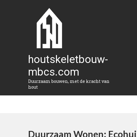
Naar
de
inhoud
gaan
houtskeletbouw-
mbcs.com
Duurzaam bouwen, met de kracht van
hout
Duurzaam Wonen: Ecohui