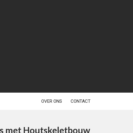
OVER ONS
CONTACT
s met Houtskeletbouw