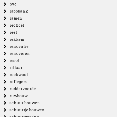
pvc
rabobank
ramen
recticel
reet
rekkem
renovatie
renoveren
resol
rillaar
rockwool
rollegem
ruddervoorde
ruwbouw
schuur bouwen
schuurtje bouwen
schuurwoning