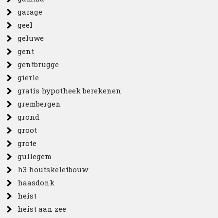
garage
geel
geluwe
gent
gentbrugge
gierle
gratis hypotheek berekenen
grembergen
grond
groot
grote
gullegem
h3 houtskeletbouw
haasdonk
heist
heist aan zee