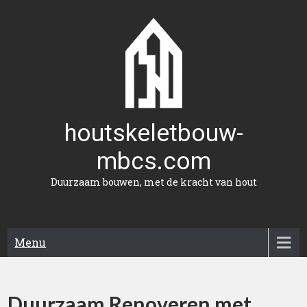
Naar
de
inhoud
gaan
houtskeletbouw-
mbcs.com
Duurzaam bouwen, met de kracht van hout
Menu
Duurzaam Renoveren met