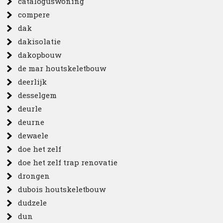
cataloguswoning
compere
dak
dakisolatie
dakopbouw
de mar houtskeletbouw
deerlijk
desselgem
deurle
deurne
dewaele
doe het zelf
doe het zelf trap renovatie
drongen
dubois houtskeletbouw
dudzele
dun