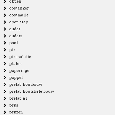
olmen
oostakker
oostmalle
open trap
ouder
ouders
paal
pir
pir isolatie
platen
poperinge
poppel
prefab houtbouw
prefab houtskeletbouw
prefab nl
prijs
prijzen