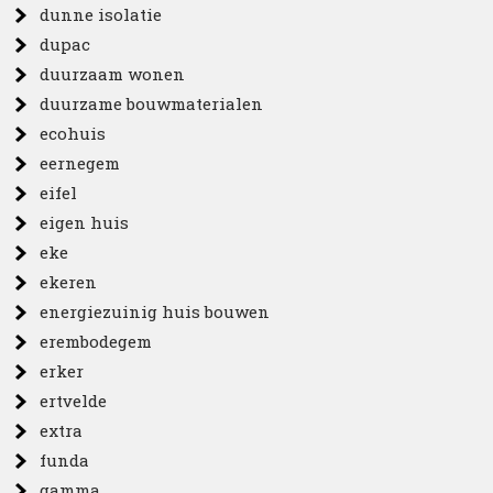
dunne isolatie
dupac
duurzaam wonen
duurzame bouwmaterialen
ecohuis
eernegem
eifel
eigen huis
eke
ekeren
energiezuinig huis bouwen
erembodegem
erker
ertvelde
extra
funda
gamma