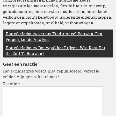
comfortabel binnenklimaat
,
duurzame keuze
,
energiezuinige maatregelen
,
flexibiliteit in ontwerp
,
geluidsisolatie
,
hernieuwbare materialen
,
houtskelet
verbouwen
,
houtskeletbouw
,
isolerende eigenschappen
,
lagere energiekosten
,
snelheid
,
verbouwingen
Berichtnavigatie
Houtskeletbouw versus Traditioneel Bouwen: Een
Vergelijkende Analyse
Houtskeletbouw Bouwpakket Prijzen: Wat Kost Het
Om Zelf Te Bouwen?
Geef een reactie
Het e-mailadres wordt niet gepubliceerd.
Vereiste
velden zijn gemarkeerd met
*
Reactie
*