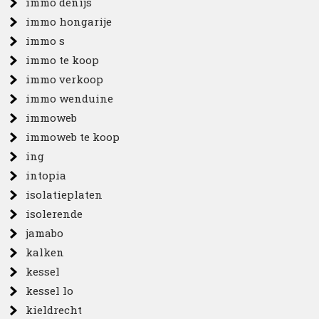
immo denijs
immo hongarije
immo s
immo te koop
immo verkoop
immo wenduine
immoweb
immoweb te koop
ing
intopia
isolatieplaten
isolerende
jamabo
kalken
kessel
kessel lo
kieldrecht