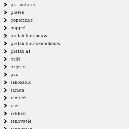
pir isolatie
platen
poperinge
poppel
prefab houtbouw
prefab houtskeletbouw
prefab nl
prijs
prijzen
pvc
rabobank
ramen
recticel
reet
rekkem
renovatie
renoveren