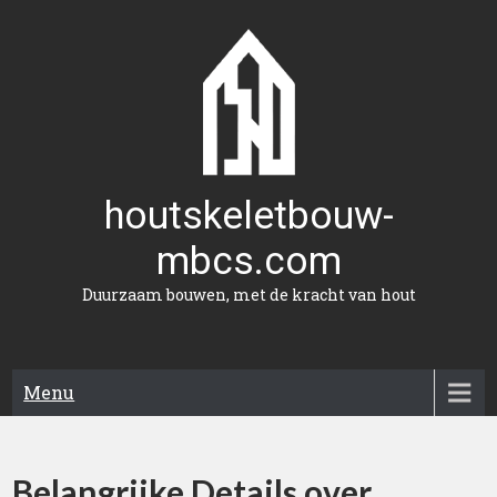
Naar
de
inhoud
gaan
houtskeletbouw-
mbcs.com
Duurzaam bouwen, met de kracht van hout
Menu
Belangrijke Details over