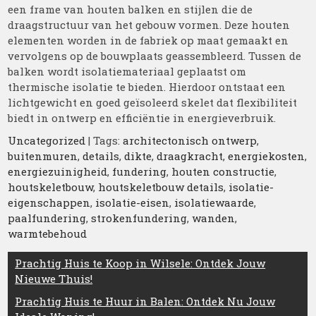
een frame van houten balken en stijlen die de
draagstructuur van het gebouw vormen. Deze houten
elementen worden in de fabriek op maat gemaakt en
vervolgens op de bouwplaats geassembleerd. Tussen de
balken wordt isolatiemateriaal geplaatst om
thermische isolatie te bieden. Hierdoor ontstaat een
lichtgewicht en goed geïsoleerd skelet dat flexibiliteit
biedt in ontwerp en efficiëntie in energieverbruik.
Uncategorized
| Tags:
architectonisch ontwerp
,
buitenmuren
,
details
,
dikte
,
draagkracht
,
energiekosten
,
energiezuinigheid
,
fundering
,
houten constructie
,
houtskeletbouw
,
houtskeletbouw details
,
isolatie-
eigenschappen
,
isolatie-eisen
,
isolatiewaarde
,
paalfundering
,
strokenfundering
,
wanden
,
warmtebehoud
Berichtnavigatie
Prachtig Huis te Koop in Wilsele: Ontdek Jouw
Nieuwe Thuis!
Prachtig Huis te Huur in Balen: Ontdek Nu Jouw