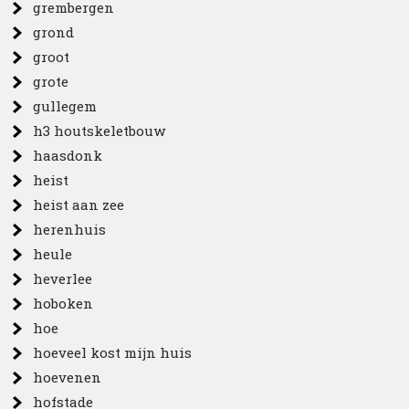
grembergen
grond
groot
grote
gullegem
h3 houtskeletbouw
haasdonk
heist
heist aan zee
herenhuis
heule
heverlee
hoboken
hoe
hoeveel kost mijn huis
hoevenen
hofstade