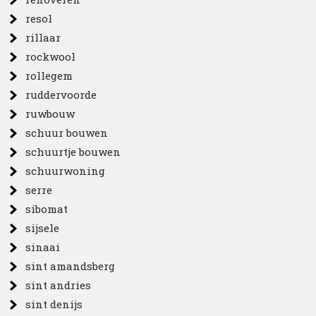
resol
rillaar
rockwool
rollegem
ruddervoorde
ruwbouw
schuur bouwen
schuurtje bouwen
schuurwoning
serre
sibomat
sijsele
sinaai
sint amandsberg
sint andries
sint denijs