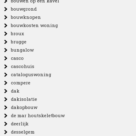
bouwen op een kavel
bouwgrond
bouwknopen
bouwkosten woning
broux
brugge
bungalow
casco
cascohuis
cataloguswoning
compere
dak
dakisolatie
dakopbouw
de mar houtskeletbouw
deerlijk
desselgem