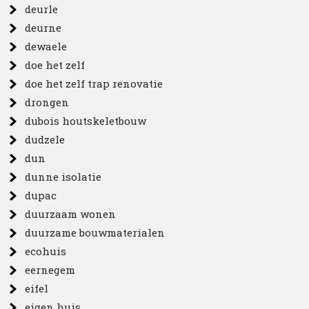
deurle
deurne
dewaele
doe het zelf
doe het zelf trap renovatie
drongen
dubois houtskeletbouw
dudzele
dun
dunne isolatie
dupac
duurzaam wonen
duurzame bouwmaterialen
ecohuis
eernegem
eifel
eigen huis