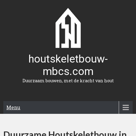
Naar
de
inhoud
gaan
houtskeletbouw-
mbcs.com
Duurzaam bouwen, met de kracht van hout
Menu
Duurzame Houtskeletbouw in