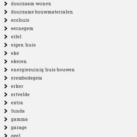
duurzaam wonen
duurzame bouwmaterialen
ecohuis
eernegem
eifel
eigen huis
eke
ekeren
energiezuinig huis bouwen
erembodegem
erker
ertvelde
extra
funda
gamma
garage
geel