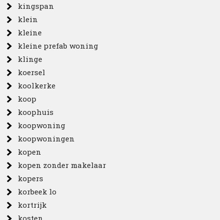
kingspan
klein
kleine
kleine prefab woning
klinge
koersel
koolkerke
koop
koophuis
koopwoning
koopwoningen
kopen
kopen zonder makelaar
kopers
korbeek lo
kortrijk
kosten