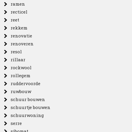
ramen
recticel
reet
rekkem
renovatie
renoveren
resol
rillaar
rockwool
rollegem
ruddervoorde
ruwbouw
schuur bouwen
schuurtje bouwen
schuurwoning
serre
sibomat