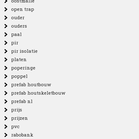
oostmalle
open trap
ouder
ouders
paal
pir
pir isolatie
platen
poperinge
poppel
prefab houtbouw
prefab houtskeletbouw
prefab nl
prijs
prijzen
pvc
rabobank