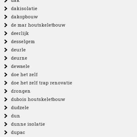
dak
dakisolatie
dakopbouw
de mar houtskeletbouw
deerlijk
desselgem
deurle
deurne
dewaele
doe het zelf
doe het zelf trap renovatie
drongen
dubois houtskeletbouw
dudzele
dun
dunne isolatie
dupac