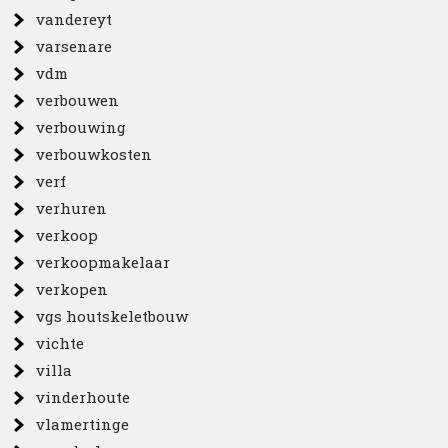
vandereyt
varsenare
vdm
verbouwen
verbouwing
verbouwkosten
verf
verhuren
verkoop
verkoopmakelaar
verkopen
vgs houtskeletbouw
vichte
villa
vinderhoute
vlamertinge