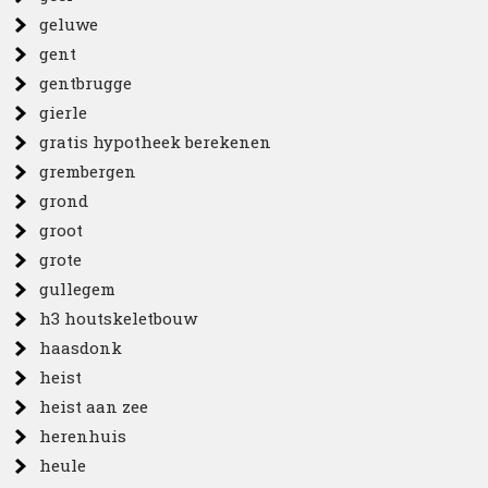
geluwe
gent
gentbrugge
gierle
gratis hypotheek berekenen
grembergen
grond
groot
grote
gullegem
h3 houtskeletbouw
haasdonk
heist
heist aan zee
herenhuis
heule