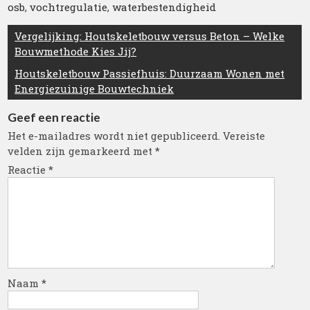
osb
,
vochtregulatie
,
waterbestendigheid
Berichtnavigatie
Vergelijking: Houtskeletbouw versus Beton – Welke
Bouwmethode Kies Jij?
Houtskeletbouw Passiefhuis: Duurzaam Wonen met
Energiezuinige Bouwtechniek
Geef een reactie
Het e-mailadres wordt niet gepubliceerd.
Vereiste
velden zijn gemarkeerd met
*
Reactie
*
Naam
*