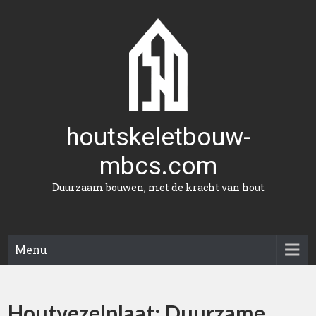
Naar
de
inhoud
gaan
houtskeletbouw-
mbcs.com
Duurzaam bouwen, met de kracht van hout
Menu
Houtvezelplaat: Duurzame