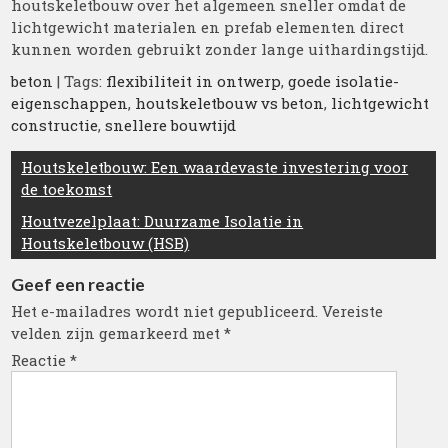
houtskeletbouw over het algemeen sneller omdat de
lichtgewicht materialen en prefab elementen direct
kunnen worden gebruikt zonder lange uithardingstijd.
beton
| Tags:
flexibiliteit in ontwerp
,
goede isolatie-
eigenschappen
,
houtskeletbouw vs beton
,
lichtgewicht
constructie
,
snellere bouwtijd
Berichtnavigatie
Houtskeletbouw: Een waardevaste investering voor
de toekomst
Houtvezelplaat: Duurzame Isolatie in
Houtskeletbouw (HSB)
Geef een reactie
Het e-mailadres wordt niet gepubliceerd.
Vereiste
velden zijn gemarkeerd met
*
Reactie
*