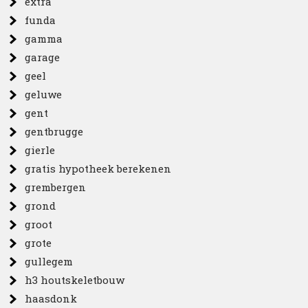
extra
funda
gamma
garage
geel
geluwe
gent
gentbrugge
gierle
gratis hypotheek berekenen
grembergen
grond
groot
grote
gullegem
h3 houtskeletbouw
haasdonk