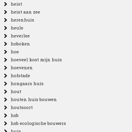
heist
heist aan zee
herenhuis
heule
heverlee
hoboken
hoe
hoeveel kost mijn huis
hoevenen
hofstade
hongaars huis
hout
houten huis bouwen
houtsoort
hsb
hsb ecologische bouwers
huis