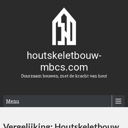
Naar
de
inhoud
gaan
houtskeletbouw-
mbcs.com
Duurzaam bouwen, met de kracht van hout
Menu
Vergelijking: Houtskeletbouw