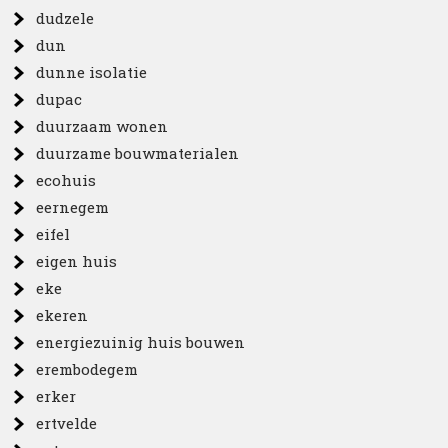
dudzele
dun
dunne isolatie
dupac
duurzaam wonen
duurzame bouwmaterialen
ecohuis
eernegem
eifel
eigen huis
eke
ekeren
energiezuinig huis bouwen
erembodegem
erker
ertvelde