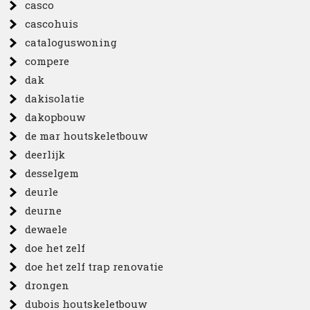
casco
cascohuis
cataloguswoning
compere
dak
dakisolatie
dakopbouw
de mar houtskeletbouw
deerlijk
desselgem
deurle
deurne
dewaele
doe het zelf
doe het zelf trap renovatie
drongen
dubois houtskeletbouw