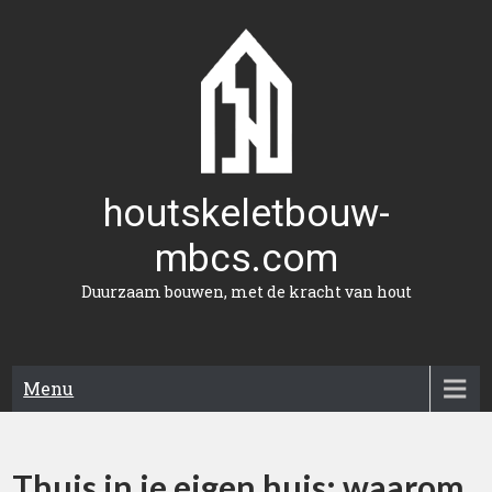
Naar
de
inhoud
gaan
houtskeletbouw-
mbcs.com
Duurzaam bouwen, met de kracht van hout
Menu
Thuis in je eigen huis: waarom