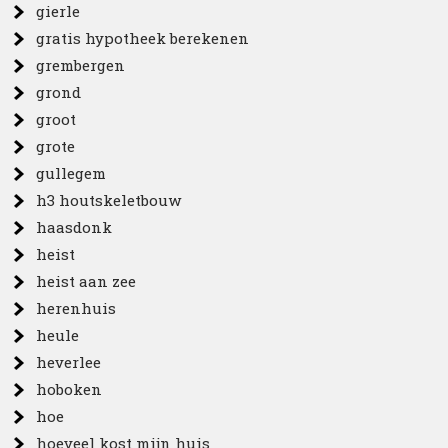
gierle
gratis hypotheek berekenen
grembergen
grond
groot
grote
gullegem
h3 houtskeletbouw
haasdonk
heist
heist aan zee
herenhuis
heule
heverlee
hoboken
hoe
hoeveel kost mijn huis