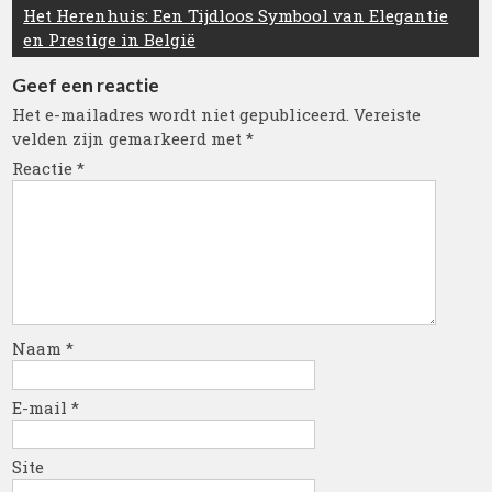
Het Herenhuis: Een Tijdloos Symbool van Elegantie
en Prestige in België
Geef een reactie
Het e-mailadres wordt niet gepubliceerd.
Vereiste
velden zijn gemarkeerd met
*
Reactie
*
Naam
*
E-mail
*
Site