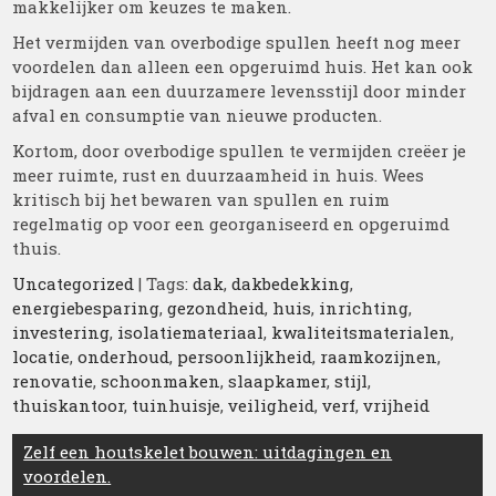
makkelijker om keuzes te maken.
Het vermijden van overbodige spullen heeft nog meer
voordelen dan alleen een opgeruimd huis. Het kan ook
bijdragen aan een duurzamere levensstijl door minder
afval en consumptie van nieuwe producten.
Kortom, door overbodige spullen te vermijden creëer je
meer ruimte, rust en duurzaamheid in huis. Wees
kritisch bij het bewaren van spullen en ruim
regelmatig op voor een georganiseerd en opgeruimd
thuis.
Uncategorized
| Tags:
dak
,
dakbedekking
,
energiebesparing
,
gezondheid
,
huis
,
inrichting
,
investering
,
isolatiemateriaal
,
kwaliteitsmaterialen
,
locatie
,
onderhoud
,
persoonlijkheid
,
raamkozijnen
,
renovatie
,
schoonmaken
,
slaapkamer
,
stijl
,
thuiskantoor
,
tuinhuisje
,
veiligheid
,
verf
,
vrijheid
Berichtnavigatie
Zelf een houtskelet bouwen: uitdagingen en
voordelen.