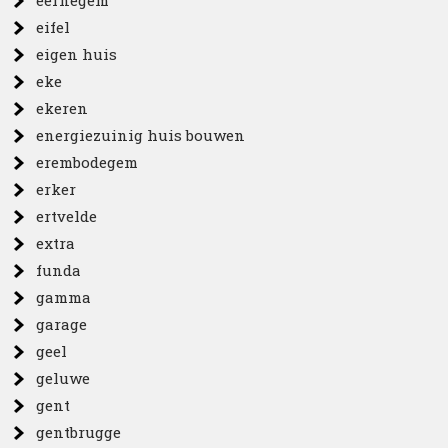
eernegem
eifel
eigen huis
eke
ekeren
energiezuinig huis bouwen
erembodegem
erker
ertvelde
extra
funda
gamma
garage
geel
geluwe
gent
gentbrugge