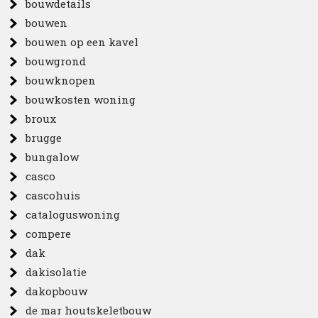
bouwdetails
bouwen
bouwen op een kavel
bouwgrond
bouwknopen
bouwkosten woning
broux
brugge
bungalow
casco
cascohuis
cataloguswoning
compere
dak
dakisolatie
dakopbouw
de mar houtskeletbouw