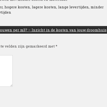
er
,
hogere kosten
,
lagere kosten
,
lange levertijden
,
minder
tijden
bouwen per m3? – Inzicht in de kosten van jouw droomhuis
ste velden zijn gemarkeerd met
*