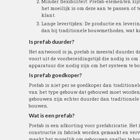
Minder flexibiliteit: Prefab-elementen zi
het moeilijk is om deze aan te passen of t
klant.
Lange levertijden: De productie en leveri
dan bij traditionele bouwmethodes, wat ka
Is prefab duurder?
Het antwoord is ja, prefab is meestal duurder
voort uit de voorbereidingstijd die nodig is om
apparatuur die nodig zijn om het systeem te b
Is prefab goedkoper?
Prefab is niet per se goedkoper dan tradition
van het type gebouw dat gebouwd moet worden e
gebouwen zijn echter duurder dan traditionele 
bouwen.
Wat is een prefab?
Prefab is een afkorting voor prefabricatie. He
constructie in fabriek worden gemaakt en ver
maakt het mogelijk om gebouwen sneller te bo