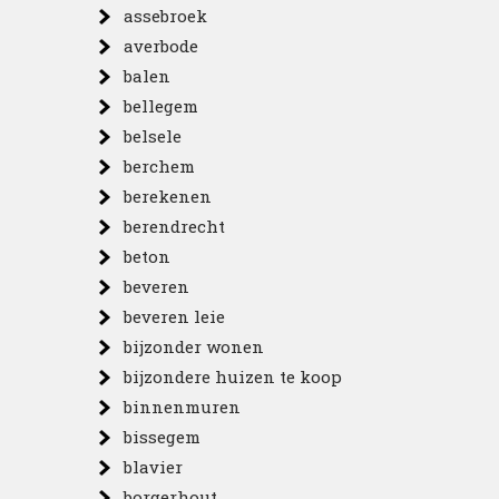
assebroek
averbode
balen
bellegem
belsele
berchem
berekenen
berendrecht
beton
beveren
beveren leie
bijzonder wonen
bijzondere huizen te koop
binnenmuren
bissegem
blavier
borgerhout