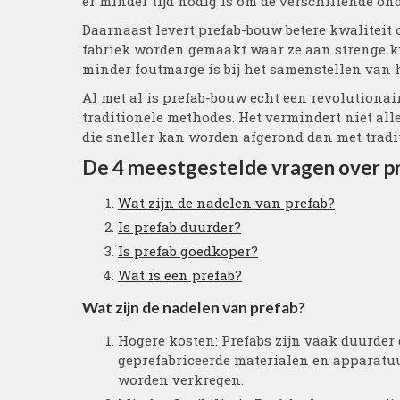
er minder tijd nodig is om de verschillende on
Daarnaast levert prefab-bouw betere kwaliteit 
fabriek worden gemaakt waar ze aan strenge kw
minder foutmarge is bij het samenstellen van 
Al met al is prefab-bouw echt een revolutionai
traditionele methodes. Het vermindert niet all
die sneller kan worden afgerond dan met tradi
De 4 meestgestelde vragen over p
Wat zijn de nadelen van prefab?
Is prefab duurder?
Is prefab goedkoper?
Wat is een prefab?
Wat zijn de nadelen van prefab?
Hogere kosten: Prefabs zijn vaak duurder
geprefabriceerde materialen en apparatuur
worden verkregen.