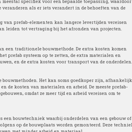
jn meestal specifiek voor een bepaalde toepassing, waardoor
e veranderen als er iets verandert in de behoeften van de
ng van prefab-elementen kan langere levertijden vereisen
n leiden tot vertraging bij het afronden van projecten.
 dan een traditionele bouwmethode. De extra kosten komen
 het prefab systeem op te zetten, de extra materialen en
ouwen, en de extra kosten voor transport van de onderdelen
ele bouwmethoden. Het kan soms goedkoper zijn, afhankelijk
n de kosten van materialen en arbeid. De meeste prefab-
gebouwen, omdat ze meer tijd en arbeid vereisen om te
t is een bouwtechniek waarbij onderdelen van een gebouw of
volgens op de bouwplaats worden gemonteerd. Deze technie
uwen met minder arbeid en materiaal.