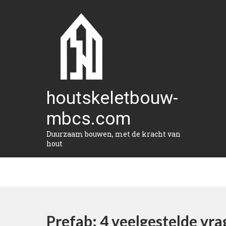
Naar
de
inhoud
gaan
houtskeletbouw-
mbcs.com
Duurzaam bouwen, met de kracht van
hout
Prefab: 4 veelgestelde vr