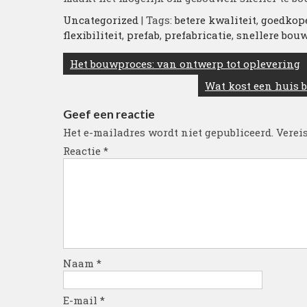
Uncategorized
| Tags:
betere kwaliteit
,
goedkop
flexibiliteit
,
prefab
,
prefabricatie
,
snellere bouw
Berichtnavigatie
Het bouwproces: van ontwerp tot oplevering
Wat kost een huis 
Geef een reactie
Het e-mailadres wordt niet gepubliceerd.
Verei
Reactie
*
Naam
*
E-mail
*