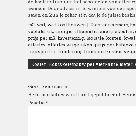
de kostenstructuur, het beoordelen van offerte
wensen. Door advies in te winnen van een spec
staan en kun je zeker zijn dat je de juiste bes
m3
,
wat
,
wat kost bouwen
| Tags:
aannemers
,
bo
voetafdruk
,
energie-efficiëntie
,
energiekosten
,
prijs per m3
,
investering
,
isolatie
,
kosten
,
kwali
offertes
,
offertes vergelijken
,
prijs per kubieke
transport en fundering
,
transportkosten
,
verg
Berichtnavigatie
Kosten Houtskeletbouw per vierkante meter: W
Geef een reactie
Het e-mailadres wordt niet gepubliceerd.
Verei
Reactie
*