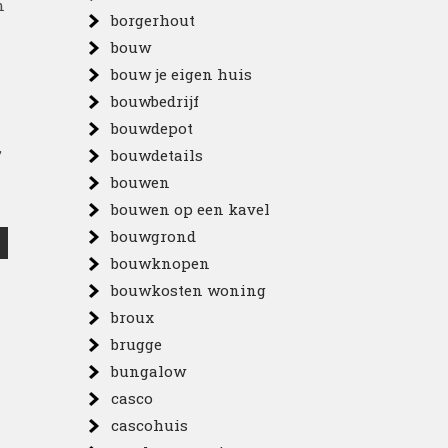
n
borgerhout
bouw
bouw je eigen huis
bouwbedrijf
bouwdepot
,
bouwdetails
bouwen
bouwen op een kavel
bouwgrond
bouwknopen
bouwkosten woning
broux
brugge
bungalow
casco
cascohuis