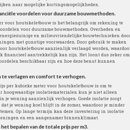
ijken naar mogelijke kortingsmogelijkheden.
inanciële voordelen voor duurzame bouwmethoden.
er voor houtskeletbouw is het belangrijk om rekening te
e voordelen voor duurzame bouwmethoden. Overheden en
 energiezuinige en milieuvriendelijke bouwtechnieken doo
leningen met gunstige voorwaarden. Door gebruik te maken
voor houtskeletbouw aanzienlijk verlaagd worden, waardoo
k financieel aantrekkelijk kan zijn. Het loont dus zeker om
voordelen beschikbaar zijn en hoe deze benut kunnen
n te verlagen en comfort te verhogen.
rijs per kubieke meter voor houtskeletbouw is om te
oor hoogwaardige isolatiematerialen kun je niet alleen
in je woning aanzienlijk verhogen. Goede isolatie zorgt
 dat je woning koel blijft in de zomer, waardoor je minder
emen. Op lange termijn kan deze investering in isolatie
rekeningen en een aangenamer binnenklimaat.
et bepalen van de totale prijs per m3.