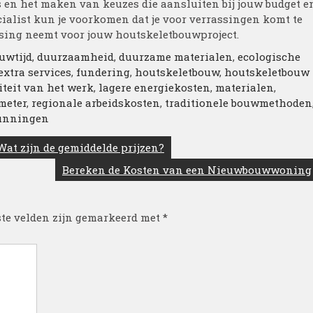
s en het maken van keuzes die aansluiten bij jouw budget e
ialist kun je voorkomen dat je voor verrassingen komt te
lissing neemt voor jouw houtskeletbouwproject.
uwtijd
,
duurzaamheid
,
duurzame materialen
,
ecologische
extra services
,
fundering
,
houtskeletbouw
,
houtskeletbouw
teit van het werk
,
lagere energiekosten
,
materialen
,
 meter
,
regionale arbeidskosten
,
traditionele bouwmethoden
unningen
at zijn de gemiddelde prijzen?
Bereken de Kosten van een Nieuwbouwwoning
ste velden zijn gemarkeerd met
*