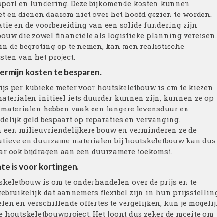
nsport en fundering. Deze bijkomende kosten kunnen
et en dienen daarom niet over het hoofd gezien te worden.
tie en de voorbereiding van een solide fundering zijn
ouw die zowel financiële als logistieke planning vereisen.
 in de begroting op te nemen, kan men realistische
sten van het project.
ermijn kosten te besparen.
rijs per kubieke meter voor houtskeletbouw is om te kiezen
terialen initieel iets duurder kunnen zijn, kunnen ze op
 materialen hebben vaak een langere levensduur en
delijk geld bespaart op reparaties en vervanging.
 een milieuvriendelijkere bouw en verminderen ze de
tatieve en duurzame materialen bij houtskeletbouw kan dus
aar ook bijdragen aan een duurzamere toekomst.
mte is voor kortingen.
skeletbouw is om te onderhandelen over de prijs en te
gebruikelijk dat aannemers flexibel zijn in hun prijsstelling
elen en verschillende offertes te vergelijken, kun je mogelij
je houtskeletbouwproject. Het loont dus zeker de moeite om