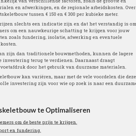
kelijk van verschillende factoren, zoals de grootte en
erialen en afwerkingen, en de regionale arbeidskosten. Over
tskeletbouw tussen € 150 en € 300 per kubieke meter.
ijzen slechts een indicatie zijn en dat het verstandig is o
emers om een nauwkeurige schatting te krijgen voor jouw
ten zoals fundering, isolatie, afwerking en eventuele
 kosten.
kan zijn dan traditionele bouwmethoden, kunnen de lagere
 investering terug te verdienen. Daarnaast draagt
 voetafdruk door het gebruik van duurzame materialen.
eletbouw kan variëren, maar met de vele voordelen die deze
lle investering zijn voor wie op zoek is naar een duurzam
utskeletbouw te Optimaliseren
mers om de beste prijs te krijgen.
port en fundering.