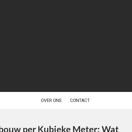
OVER ONS
CONTACT
tbouw per Kubieke Meter: Wat