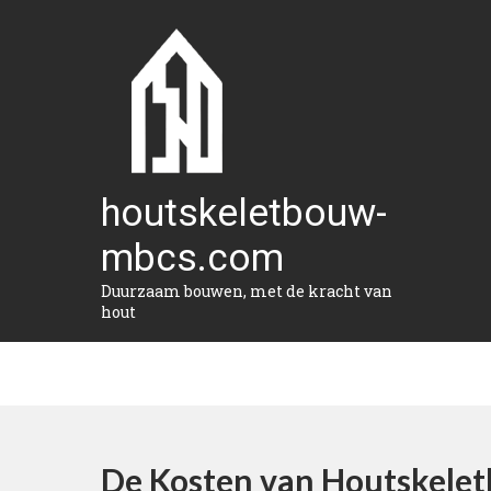
Naar
de
inhoud
gaan
houtskeletbouw-
mbcs.com
Duurzaam bouwen, met de kracht van
hout
De Kosten van Houtskele