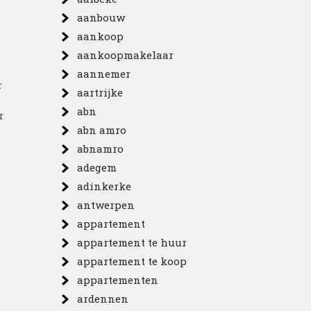
aanbouw
aankoop
aankoopmakelaar
aannemer
r
aartrijke
abn
r
abn amro
abnamro
adegem
adinkerke
antwerpen
appartement
appartement te huur
appartement te koop
appartementen
ardennen