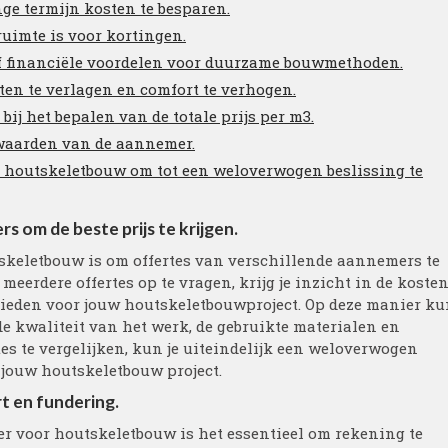
ge termijn kosten te besparen.
ruimte is voor kortingen.
f financiële voordelen voor duurzame bouwmethoden.
ten te verlagen en comfort te verhogen.
j het bepalen van de totale prijs per m3.
rwaarden van de aannemer.
r houtskeletbouw om tot een weloverwogen beslissing te
s om de beste prijs te krijgen.
tskeletbouw is om offertes van verschillende aannemers te
 meerdere offertes op te vragen, krijg je inzicht in de koste
ieden voor jouw houtskeletbouwproject. Op deze manier ku
 de kwaliteit van het werk, de gebruikte materialen en
tes te vergelijken, kun je uiteindelijk een weloverwogen
 jouw houtskeletbouw project.
t en fundering.
er voor houtskeletbouw is het essentieel om rekening te