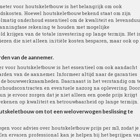
e meter voor houtskeletbouw is het belangrijk om ook
dskosten. Hoewel houtskeletbouw bekend staat om zijn
elmatig onderhoud essentieel om de kwaliteit en levensduu
planningfase rekening te houden met mogelijke
d krijgen van de totale investering op lange termijn. Het i
ezen die niet alleen initiële kosten besparen, maar ook op
rden van de aannemer.
ter voor houtskeletbouw is het essentieel om ook aandacht
arden van de aannemer. Informeer altijd naar de garanties
s de bouwwerkzaamheden. Daarnaast is het verstandig om t
erhoudscontracten en eventuele nazorg na oplevering. Door
n je ervoor zorgen dat je niet alleen een goede prijs krijgt
rekenen op kwaliteit en betrouwbaarheid op lange termijn.
houtskeletbouw om tot een weloverwogen beslissing te
egen voor advies over houtskeletbouw prijs per m3, zodat je
en ervaren professional kan je helpen bij het begrijpen va