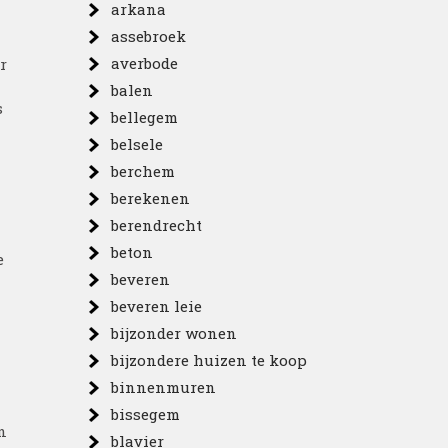
arkana
assebroek
averbode
r
balen
s
bellegem
belsele
berchem
berekenen
berendrecht
beton
e
beveren
beveren leie
bijzonder wonen
bijzondere huizen te koop
binnenmuren
bissegem
n
blavier