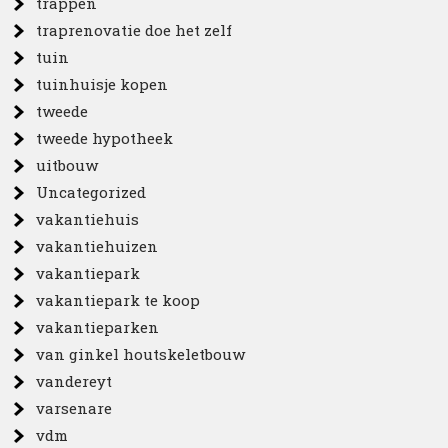
trappen
traprenovatie doe het zelf
tuin
tuinhuisje kopen
tweede
tweede hypotheek
uitbouw
Uncategorized
vakantiehuis
vakantiehuizen
vakantiepark
vakantiepark te koop
vakantieparken
van ginkel houtskeletbouw
vandereyt
varsenare
vdm