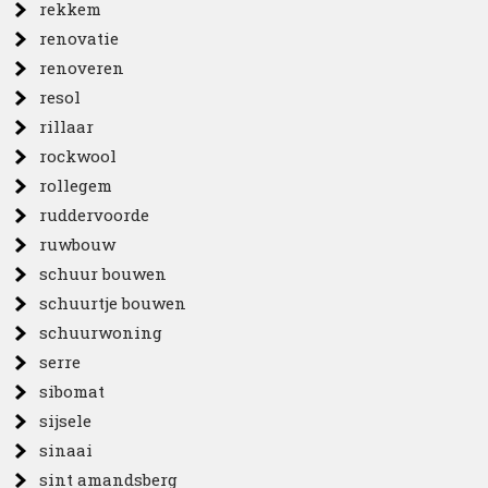
rekkem
renovatie
renoveren
resol
rillaar
rockwool
rollegem
ruddervoorde
ruwbouw
schuur bouwen
schuurtje bouwen
schuurwoning
serre
sibomat
sijsele
sinaai
sint amandsberg