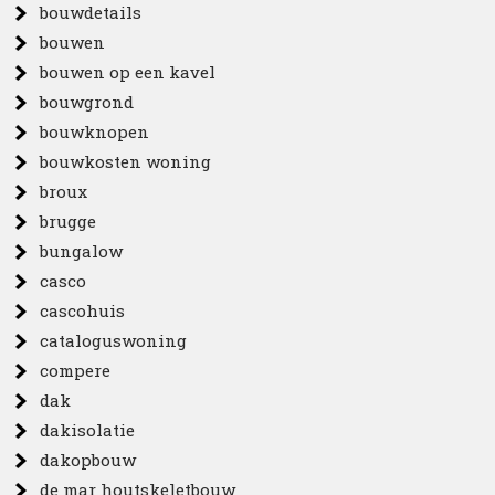
bouwdetails
bouwen
bouwen op een kavel
bouwgrond
bouwknopen
bouwkosten woning
broux
brugge
bungalow
casco
cascohuis
cataloguswoning
compere
dak
dakisolatie
dakopbouw
de mar houtskeletbouw