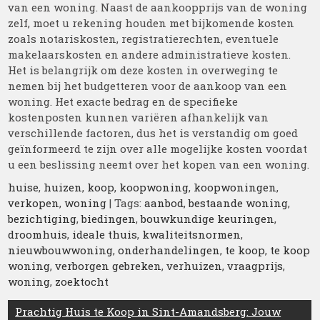
van een woning. Naast de aankoopprijs van de woning
zelf, moet u rekening houden met bijkomende kosten
zoals notariskosten, registratierechten, eventuele
makelaarskosten en andere administratieve kosten.
Het is belangrijk om deze kosten in overweging te
nemen bij het budgetteren voor de aankoop van een
woning. Het exacte bedrag en de specifieke
kostenposten kunnen variëren afhankelijk van
verschillende factoren, dus het is verstandig om goed
geïnformeerd te zijn over alle mogelijke kosten voordat
u een beslissing neemt over het kopen van een woning.
huise
,
huizen
,
koop
,
koopwoning
,
koopwoningen
,
verkopen
,
woning
| Tags:
aanbod
,
bestaande woning
,
bezichtiging
,
biedingen
,
bouwkundige keuringen
,
droomhuis
,
ideale thuis
,
kwaliteitsnormen
,
nieuwbouwwoning
,
onderhandelingen
,
te koop
,
te koop
woning
,
verborgen gebreken
,
verhuizen
,
vraagprijs
,
woning
,
zoektocht
Berichtnavigatie
Prachtig Huis te Koop in Sint-Amandsberg: Jouw