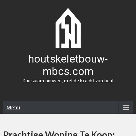
Naar
de
inhoud
gaan
houtskeletbouw-
mbcs.com
Duurzaam bouwen, met de kracht van hout
Menu
Prachtige Woning Te Koop: