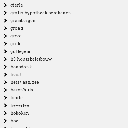
gierle
gratis hypotheek berekenen
grembergen
grond
groot
grote
gullegem
h3 houtskeletbouw
haasdonk
heist
heist aan zee
herenhuis
heule
heverlee
hoboken
hoe