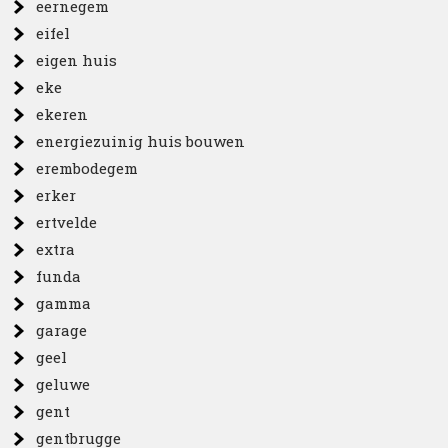
eernegem
eifel
eigen huis
eke
ekeren
energiezuinig huis bouwen
erembodegem
erker
ertvelde
extra
funda
gamma
garage
geel
geluwe
gent
gentbrugge