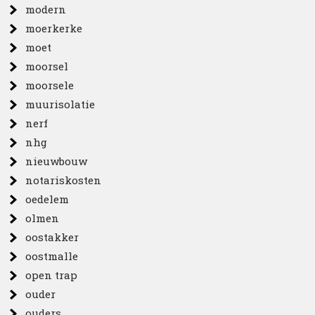
modern
moerkerke
moet
moorsel
moorsele
muurisolatie
nerf
nhg
nieuwbouw
notariskosten
oedelem
olmen
oostakker
oostmalle
open trap
ouder
ouders