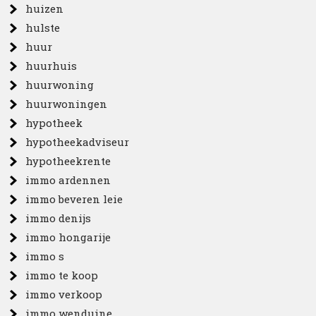
huizen
hulste
huur
huurhuis
huurwoning
huurwoningen
hypotheek
hypotheekadviseur
hypotheekrente
immo ardennen
immo beveren leie
immo denijs
immo hongarije
immo s
immo te koop
immo verkoop
immo wenduine