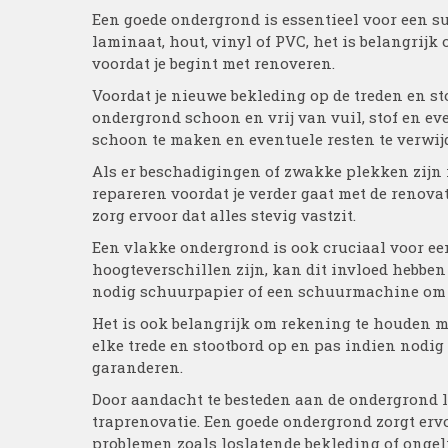
Een goede ondergrond is essentieel voor een suc
laminaat, hout, vinyl of PVC, het is belangrijk
voordat je begint met renoveren.
Voordat je nieuwe bekleding op de treden en st
ondergrond schoon en vrij van vuil, stof en ev
schoon te maken en eventuele resten te verwij
Als er beschadigingen of zwakke plekken zijn i
repareren voordat je verder gaat met de renova
zorg ervoor dat alles stevig vastzit.
Een vlakke ondergrond is ook cruciaal voor een 
hoogteverschillen zijn, kan dit invloed hebben
nodig schuurpapier of een schuurmachine om o
Het is ook belangrijk om rekening te houden m
elke trede en stootbord op en pas indien nodi
garanderen.
Door aandacht te besteden aan de ondergrond le
traprenovatie. Een goede ondergrond zorgt erv
problemen zoals loslatende bekleding of ongeli