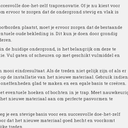
cesvolle doe-het-zelf traprenovatie. Of je nu kiest voor
 om ervoor te zorgen dat de ondergrond stevig en vlak is
ootborden plaatst, moet je ervoor zorgen dat de bestaande
entuele oude bekleding is. Dit kun je doen door grondig
deren.
n de huidige ondergrond, is het belangrijk om deze te
tie. Vul gaten of scheuren op met geschikt vulmiddel en
mooi eindresultaat. Als de treden niet gelijk zijn of als er
 op de installatie van het nieuwe materiaal. Gebruik indien
neffenheden glad te maken en een egale basis te creëren.
et eventuele hoeken of bochten in je trap. Meet nauwkeuri
g het nieuwe materiaal aan om perfecte pasvormen te
g je een stevige basis voor een succesvolle doe-het-zelf
oor dat het nieuwe materiaal goed hecht en voorkomt
jke treden.