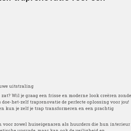
euwe uitstraling
ap zat? Wil je graag een frisse en moderne look creëren zond
 doe-het-zelf traprenovatie de perfecte oplossing voor jou!
len kun je zelf je trap transformeren en een prachtig
n voor zowel huiseigenaren als huurders die hun interieur
thetische upgrade, maar kan ook de veiligheid en