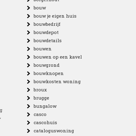
bouw
bouw je eigen huis
bouwbedrijf
bouwdepot
bouwdetails
bouwen
bouwen op een kavel
bouwgrond
bouwknopen
bouwkosten woning
broux
brugge
bungalow
ig
casco
,
cascohuis
cataloguswoning