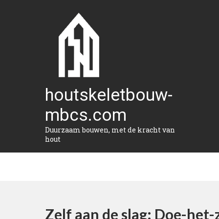
Naar
de
inhoud
gaan
houtskeletbouw-
mbcs.com
Duurzaam bouwen, met de kracht van
hout
Zelf aan de slag: Doe-het-