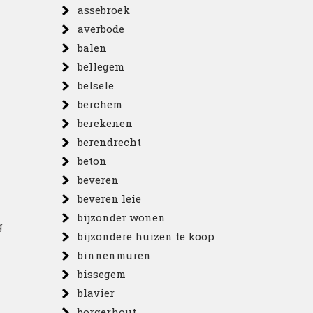
assebroek
averbode
balen
bellegem
belsele
berchem
berekenen
berendrecht
beton
beveren
beveren leie
bijzonder wonen
g
bijzondere huizen te koop
binnenmuren
bissegem
blavier
borgerhout