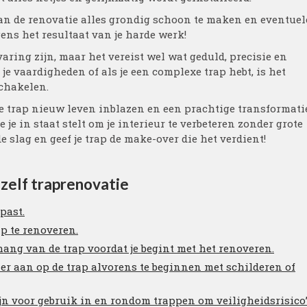
van de renovatie alles grondig schoon te maken en eventuel
ens het resultaat van je harde werk!
aring zijn, maar het vereist wel wat geduld, precisie en
 je vaardigheden of als je een complexe trap hebt, is het
schakelen.
je trap nieuw leven inblazen en een prachtige transformati
 je in staat stelt om je interieur te verbeteren zonder grote
 slag en geef je trap de make-over die het verdient!
zelf traprenovatie
 past.
p te renoveren.
hang van de trap voordat je begint met het renoveren.
r aan op de trap alvorens te beginnen met schilderen of
ijn voor gebruik in en rondom trappen om veiligheidsrisico