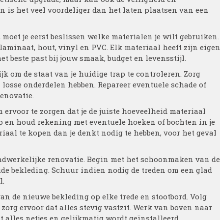
 is het veel voordeliger dan het laten plaatsen van een
moet je eerst beslissen welke materialen je wilt gebruiken.
 laminaat, hout, vinyl en PVC. Elk materiaal heeft zijn eige
t beste past bij jouw smaak, budget en levensstijl.
ijk om de staat van je huidige trap te controleren. Zorg
en losse onderdelen hebben. Repareer eventuele schade of
enovatie.
 ervoor te zorgen dat je de juiste hoeveelheid materiaal
op en houd rekening met eventuele hoeken of bochten in je
eriaal te kopen dan je denkt nodig te hebben, voor het geval
daadwerkelijke renovatie. Begin met het schoonmaken van de
 oude bekleding. Schuur indien nodig de treden om een glad
l.
an de nieuwe bekleding op elke trede en stootbord. Volg
zorg ervoor dat alles stevig vastzit. Werk van boven naar
 alles netjes en gelijkmatig wordt geïnstalleerd.