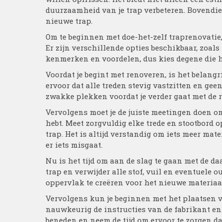
duurzaamheid van je trap verbeteren. Bovendien
nieuwe trap.
Om te beginnen met doe-het-zelf traprenovatie, 
Er zijn verschillende opties beschikbaar, zoals
kenmerken en voordelen, dus kies degene die he
Voordat je begint met renoveren, is het belangr
ervoor dat alle treden stevig vastzitten en ge
zwakke plekken voordat je verder gaat met de r
Vervolgens moet je de juiste meetingen doen om
hebt. Meet zorgvuldig elke trede en stootbord 
trap. Het is altijd verstandig om iets meer mat
er iets misgaat.
Nu is het tijd om aan de slag te gaan met de 
trap en verwijder alle stof, vuil en eventuele
oppervlak te creëren voor het nieuwe materiaa
Vervolgens kun je beginnen met het plaatsen v
nauwkeurig de instructies van de fabrikant en 
beneden en neem de tijd om ervoor te zorgen dat