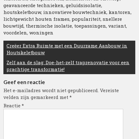
geavanceerde technieken
,
geluidsisolatie
,
houtskeletbouw
,
innovatieve bouwtechniek
,
kantoren
,
lichtgewicht houten frames
,
populariteit
,
snellere
bouwtijd
,
thermische isolatie
,
toepassingen
,
variant
,
voordelen
,
woningen
Berichtnavigatie
Creëer Extra Ruimte met een Duurzame Aanbouw in
Houtskeletbouw
Zelf aan de slag: Doe-het-zelf traprenovatie voor een
prachtige transformatie!
Geef een reactie
Het e-mailadres wordt niet gepubliceerd.
Vereiste
velden zijn gemarkeerd met
*
Reactie
*