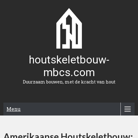
Naar
de
inhoud
gaan
houtskeletbouw-
mbcs.com
Duurzaam bouwen, met de kracht van hout
Menu
Amerikaanse Houtskeletbouw: