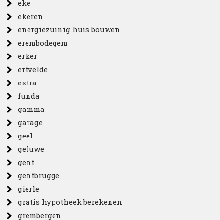
eke
ekeren
energiezuinig huis bouwen
erembodegem
erker
ertvelde
extra
funda
gamma
garage
geel
geluwe
gent
gentbrugge
gierle
gratis hypotheek berekenen
grembergen