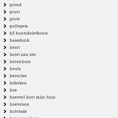
grond
groot
grote
gullegem
h3 houtskeletbouw
haasdonk
heist
heist aan zee
herenhuis
heule
heverlee
hoboken
hoe
hoeveel kost mijn huis
hoevenen
hofstade