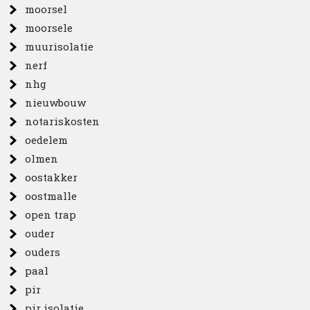
moorsel
moorsele
muurisolatie
nerf
nhg
nieuwbouw
notariskosten
oedelem
olmen
oostakker
oostmalle
open trap
ouder
ouders
paal
pir
pir isolatie