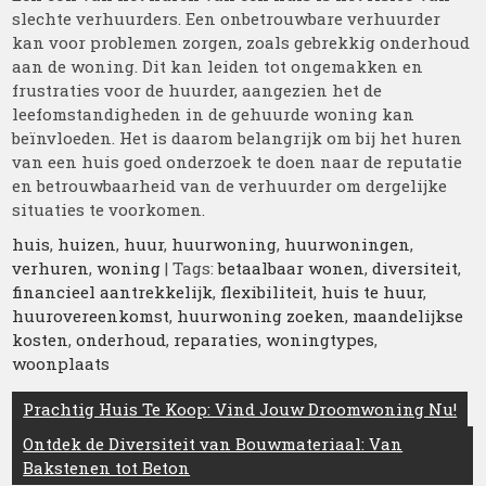
slechte verhuurders. Een onbetrouwbare verhuurder
kan voor problemen zorgen, zoals gebrekkig onderhoud
aan de woning. Dit kan leiden tot ongemakken en
frustraties voor de huurder, aangezien het de
leefomstandigheden in de gehuurde woning kan
beïnvloeden. Het is daarom belangrijk om bij het huren
van een huis goed onderzoek te doen naar de reputatie
en betrouwbaarheid van de verhuurder om dergelijke
situaties te voorkomen.
huis
,
huizen
,
huur
,
huurwoning
,
huurwoningen
,
verhuren
,
woning
| Tags:
betaalbaar wonen
,
diversiteit
,
financieel aantrekkelijk
,
flexibiliteit
,
huis te huur
,
huurovereenkomst
,
huurwoning zoeken
,
maandelijkse
kosten
,
onderhoud
,
reparaties
,
woningtypes
,
woonplaats
Berichtnavigatie
Prachtig Huis Te Koop: Vind Jouw Droomwoning Nu!
Ontdek de Diversiteit van Bouwmateriaal: Van
Bakstenen tot Beton