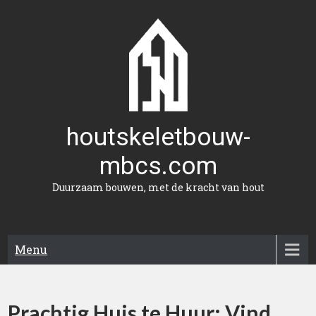
Naar
de
inhoud
gaan
houtskeletbouw-
mbcs.com
Duurzaam bouwen, met de kracht van hout
Menu
Prachtig Huis te Huur: Vind