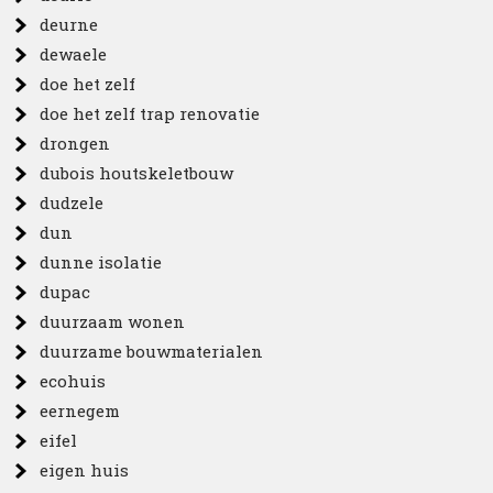
deurne
dewaele
doe het zelf
doe het zelf trap renovatie
drongen
dubois houtskeletbouw
dudzele
dun
dunne isolatie
dupac
duurzaam wonen
duurzame bouwmaterialen
ecohuis
eernegem
eifel
eigen huis