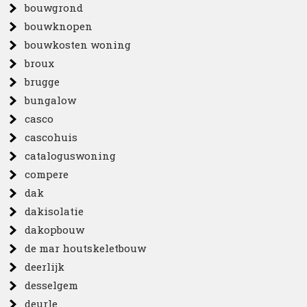
bouwgrond
bouwknopen
bouwkosten woning
broux
brugge
bungalow
casco
cascohuis
cataloguswoning
compere
dak
dakisolatie
dakopbouw
de mar houtskeletbouw
deerlijk
desselgem
deurle