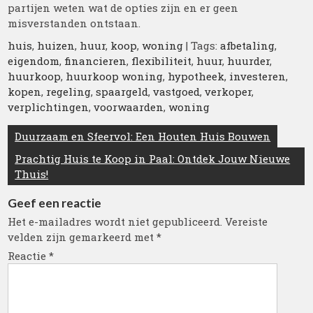
partijen weten wat de opties zijn en er geen
misverstanden ontstaan.
huis
,
huizen
,
huur
,
koop
,
woning
| Tags:
afbetaling
,
eigendom
,
financieren
,
flexibiliteit
,
huur
,
huurder
,
huurkoop
,
huurkoop woning
,
hypotheek
,
investeren
,
kopen
,
regeling
,
spaargeld
,
vastgoed
,
verkoper
,
verplichtingen
,
voorwaarden
,
woning
Berichtnavigatie
Duurzaam en Sfeervol: Een Houten Huis Bouwen
Prachtig Huis te Koop in Paal: Ontdek Jouw Nieuwe
Thuis!
Geef een reactie
Het e-mailadres wordt niet gepubliceerd.
Vereiste
velden zijn gemarkeerd met
*
Reactie
*