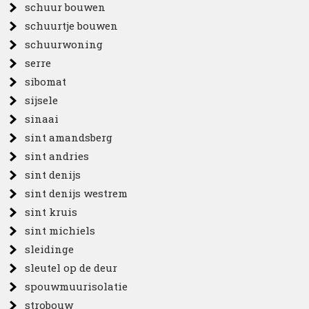
schuur bouwen
schuurtje bouwen
schuurwoning
serre
sibomat
sijsele
sinaai
sint amandsberg
sint andries
sint denijs
sint denijs westrem
sint kruis
sint michiels
sleidinge
sleutel op de deur
spouwmuurisolatie
strobouw