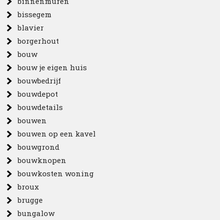
binnenmuren
bissegem
blavier
borgerhout
bouw
bouw je eigen huis
bouwbedrijf
bouwdepot
bouwdetails
bouwen
bouwen op een kavel
bouwgrond
bouwknopen
bouwkosten woning
broux
brugge
bungalow