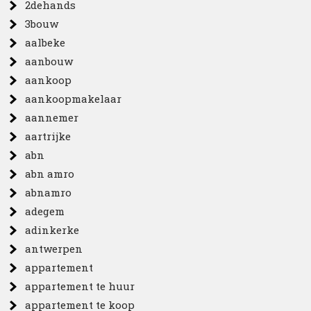
2dehands
3bouw
aalbeke
aanbouw
aankoop
aankoopmakelaar
aannemer
aartrijke
abn
abn amro
abnamro
adegem
adinkerke
antwerpen
appartement
appartement te huur
appartement te koop