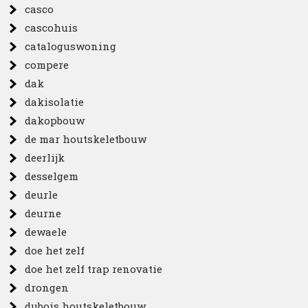
casco
cascohuis
cataloguswoning
compere
dak
dakisolatie
dakopbouw
de mar houtskeletbouw
deerlijk
desselgem
deurle
deurne
dewaele
doe het zelf
doe het zelf trap renovatie
drongen
dubois houtskeletbouw