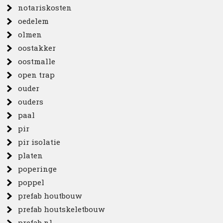
notariskosten
oedelem
olmen
oostakker
oostmalle
open trap
ouder
ouders
paal
pir
pir isolatie
platen
poperinge
poppel
prefab houtbouw
prefab houtskeletbouw
prefab nl