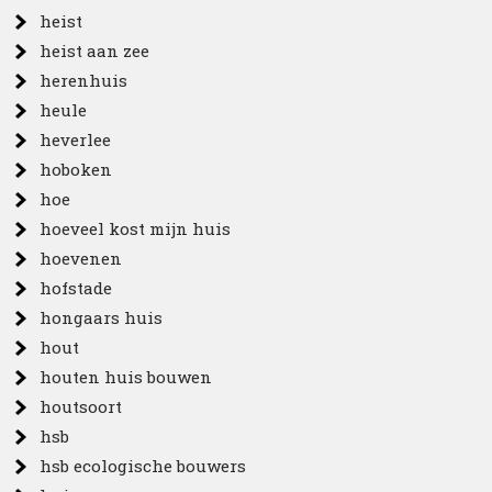
heist
heist aan zee
herenhuis
heule
heverlee
hoboken
hoe
hoeveel kost mijn huis
hoevenen
hofstade
hongaars huis
hout
houten huis bouwen
houtsoort
hsb
hsb ecologische bouwers