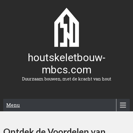
Naar
de
inhoud
gaan
houtskeletbouw-
mbcs.com
Duurzaam bouwen, met de kracht van hout
Menu
Ontdek de Voordelen van