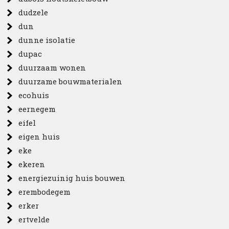
dudzele
dun
dunne isolatie
dupac
duurzaam wonen
duurzame bouwmaterialen
ecohuis
eernegem
eifel
eigen huis
eke
ekeren
energiezuinig huis bouwen
erembodegem
erker
ertvelde