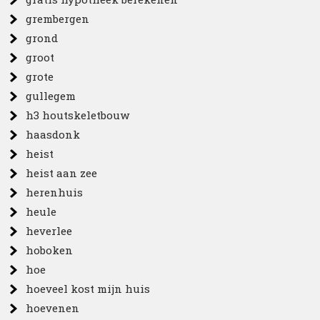
grembergen
grond
groot
grote
gullegem
h3 houtskeletbouw
haasdonk
heist
heist aan zee
herenhuis
heule
heverlee
hoboken
hoe
hoeveel kost mijn huis
hoevenen