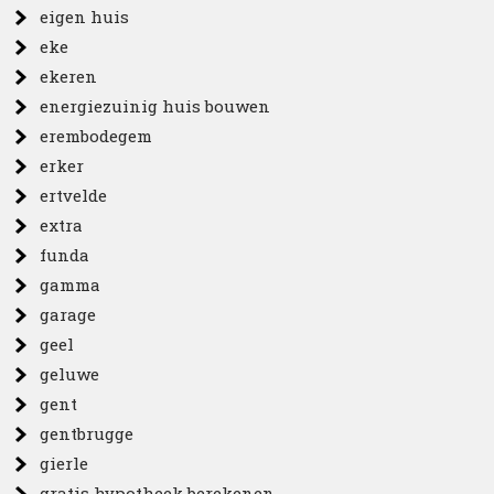
eigen huis
eke
ekeren
energiezuinig huis bouwen
erembodegem
erker
ertvelde
extra
funda
gamma
garage
geel
geluwe
gent
gentbrugge
gierle
gratis hypotheek berekenen