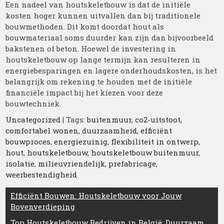
Een nadeel van houtskeletbouw is dat de initiële
kosten hoger kunnen uitvallen dan bij traditionele
bouwmethoden. Dit komt doordat hout als
bouwmateriaal soms duurder kan zijn dan bijvoorbeeld
bakstenen of beton. Hoewel de investering in
houtskeletbouw op lange termijn kan resulteren in
energiebesparingen en lagere onderhoudskosten, is het
belangrijk om rekening te houden met de initiële
financiële impact bij het kiezen voor deze
bouwtechniek.
Uncategorized
| Tags:
buitenmuur
,
co2-uitstoot
,
comfortabel wonen
,
duurzaamheid
,
efficiënt
bouwproces
,
energiezuinig
,
flexibiliteit in ontwerp
,
hout
,
houtskeletbouw
,
houtskeletbouw buitenmuur
,
isolatie
,
milieuvriendelijk
,
prefabricage
,
weerbestendigheid
Berichtnavigatie
Efficiënt Bouwen: Houtskeletbouw voor Jouw
Bovenverdieping
Top Houtskeletbouw Bedrijven in België: Duurzaam