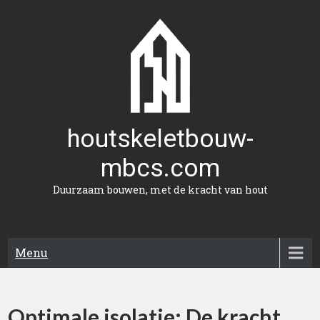
Naar
de
inhoud
gaan
houtskeletbouw-
mbcs.com
Duurzaam bouwen, met de kracht van hout
Menu
Optimale isolatie: De kracht