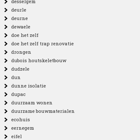
desselgem
deurle
deurne
dewaele
doe het zelf
doe het zelf trap renovatie
drongen
dubois houtskeletbouw
dudzele
dun
dunne isolatie
dupac
duurzaam wonen
duurzame bouwmaterialen
ecohuis
eernegem
eifel